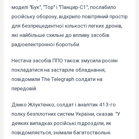
моделі "Бук", "Тор" і "Панцир-С1", послабило
російську оборону, відкрило повітряний простір
для безпрецедентної кількості легких дронів,
які найбільше схильні до впливу засобів
радіоелектронної боротьби.
Нестача засобів ППО також змусила росіян
покладатися на застаріле обладнання,
повідомили The Telegraph солдати на
передовій.
Дімко Жлуктенко, солдат і аналітик 413-го
полку безпілотних систем України, сказав: "У
деяких випадках російські підрозділи, як
повідомляється, знімали багатоствольні