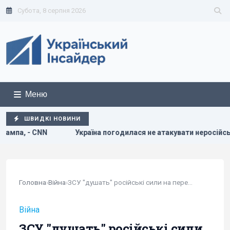
Субота, 8 серпня 2026
Меню
ШВИДКІ НОВИНИ
а погодилася не атакувати неросійські танкери з нафтою в Чорн
Головна
›
Війна
›
ЗСУ "душать" російські сили на передовій за...
Війна
ЗСУ "душать" російські сили