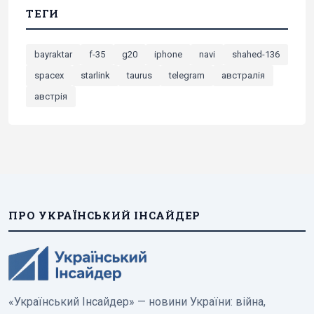
ТЕГИ
bayraktar
f-35
g20
iphone
navi
shahed-136
spacex
starlink
taurus
telegram
австралія
австрія
ПРО УКРАЇНСЬКИЙ ІНСАЙДЕР
«Український Інсайдер» — новини України: війна,