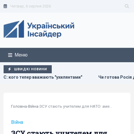
Четвер, 6 серпня 2026
Меню
ШВИДКІ НОВИНИ
ають "ухилянтами"
Чи готова Росія до українських ударів
Головна
›
Війна
›
ЗСУ стають учителем для НАТО: американці їдуть...
Війна
ЗСУ стають учителем для