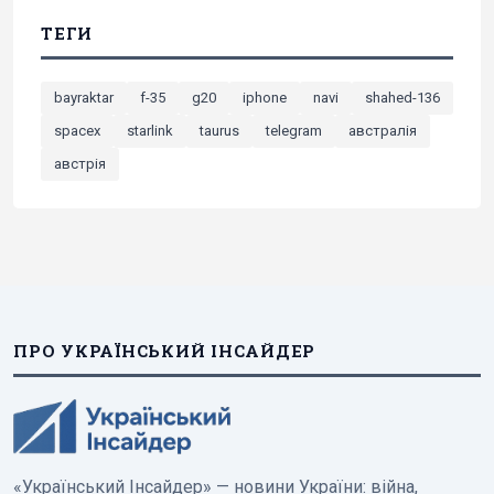
ТЕГИ
bayraktar
f-35
g20
iphone
navi
shahed-136
spacex
starlink
taurus
telegram
австралія
австрія
ПРО УКРАЇНСЬКИЙ ІНСАЙДЕР
«Український Інсайдер» — новини України: війна,