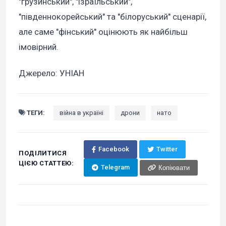
"грузинський", "ізраїльський",
"південнокорейський" та "білоруський" сценарії,
але саме "фінський" оцінюють як найбільш
імовірний.
Джерело: УНІАН
ТЕГИ:
війна в україні
дрони
нато
Facebook
Twitter
ПОДІЛИТИСЯ
ЦІЄЮ СТАТТЕЮ:
Telegram
Копіювати