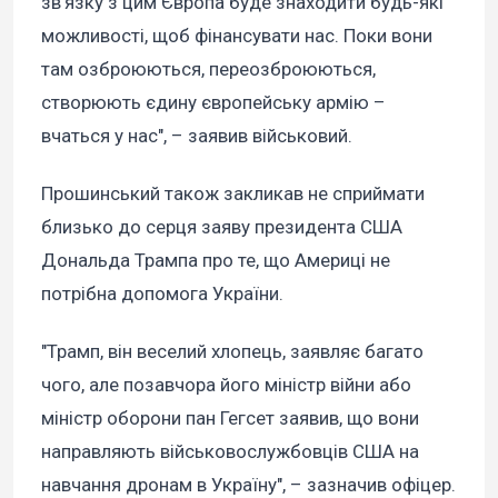
зв’язку з цим Європа буде знаходити будь-які
можливості, щоб фінансувати нас. Поки вони
там озброюються, переозброюються,
створюють єдину європейську армію –
вчаться у нас", – заявив військовий.
Прошинський також закликав не сприймати
близько до серця заяву президента США
Дональда Трампа про те, що Америці не
потрібна допомога України.
"Трамп, він веселий хлопець, заявляє багато
чого, але позавчора його міністр війни або
міністр оборони пан Гегсет заявив, що вони
направляють військовослужбовців США на
навчання дронам в Україну", – зазначив офіцер.