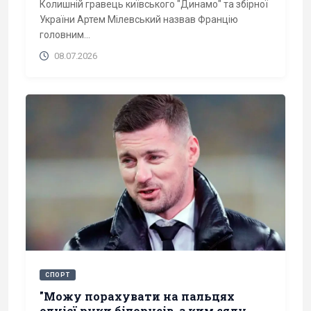
Колишній гравець київського "Динамо" та збірної
України Артем Мілевський назвав Францію
головним...
08.07.2026
СПОРТ
"Можу порахувати на пальцях
однієї руки білорусів, з ким сяду