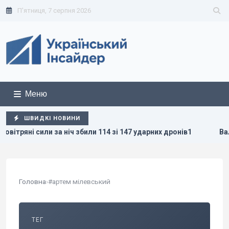
П'ятниця, 7 серпня 2026
Меню
ШВИДКІ НОВИНИ
и за ніч збили 114 зі 147 ударних дронів1
Валюта дорожча
Головна
›
#артем мілевський
ТЕГ