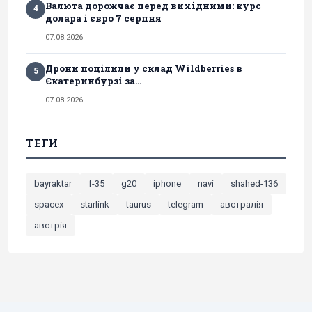
Валюта дорожчає перед вихідними: курс
4
долара і євро 7 серпня
07.08.2026
Дрони поцілили у склад Wildberries в
5
Єкатеринбурзі за...
07.08.2026
ТЕГИ
bayraktar
f-35
g20
iphone
navi
shahed-136
spacex
starlink
taurus
telegram
австралія
австрія