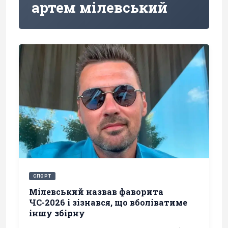
артем мілевський
СПОРТ
Мілевський назвав фаворита
ЧС-2026 і зізнався, що вболіватиме
іншу збірну