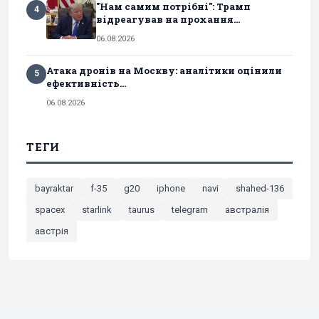
"Нам самим потрібні": Трамп
4
відреагував на прохання...
06.08.2026
Атака дронів на Москву: аналітики оцінили
5
ефективність...
06.08.2026
ТЕГИ
bayraktar
f-35
g20
iphone
navi
shahed-136
spacex
starlink
taurus
telegram
австралія
австрія