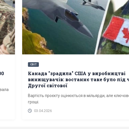
СВІТ
00
Канада "зрадила" США у виробництві
винищувачів: востаннє таке було під 
Другої світової
увала
Вартість проєкту оцінюється в мільярди, але ключов
гроші.
03.04.2026