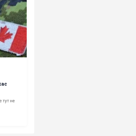
час
е тут не