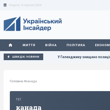
Неділя, 9 серпня 2026
ЖИТТЯ
ВІЙНА
ПОЛІТИКА
ЕКОНОМ
ершення війни
У Геленджику знищено позицію С-400, з яко
ШВИДКІ НОВИНИ
Головна
›
#канада
ТЕГ
канада