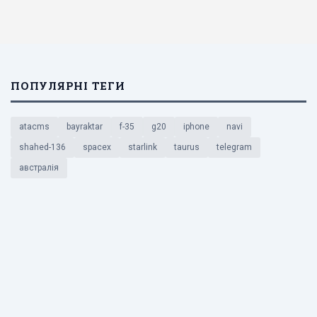
ПОПУЛЯРНІ ТЕГИ
atacms
bayraktar
f-35
g20
iphone
navi
shahed-136
spacex
starlink
taurus
telegram
австралія