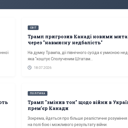
СВІТ
Трамп пригрозив Канаді новими мит
через "навмисну недбалість"
онної
На думку Трампа, дії північного сусіда є умисною нед
яка "коштує Сполученим Штатам...
18.07.2026
ПОЛІТИКА
ють
Трамп "змінив тон" щодо війни в Україн
премʼєр Канади
Зокрема, йдеться про більше реалістичне розуміння 
на полі бою і можливого результату війни.