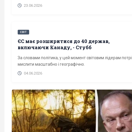
23.06.2026
СВІТ
ЄС має розширитися до 40 держав,
включаючи Канаду, - Стубб
За словами політика, у цей момент світовим лідерам потр
мислити масштабно і географічно.
04.06.2026