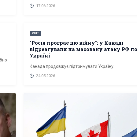
17.06.2026
СВІТ
"Росія програє цю війну": у Канаді
відреагували на масовану атаку РФ п
Україні
ібно
Канада продовжує підтримувати Україну.
24.05.2026