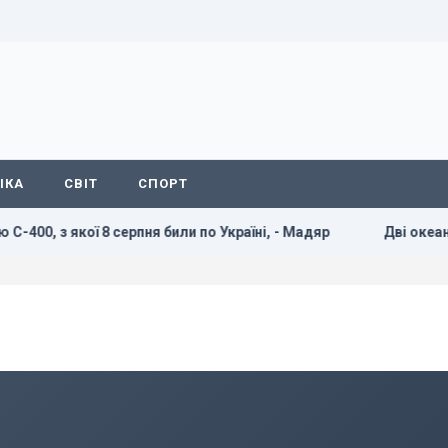
ІКА
СВІТ
СПОРТ
ї 8 серпня били по Україні, - Мадяр
Дві океанічні аномал