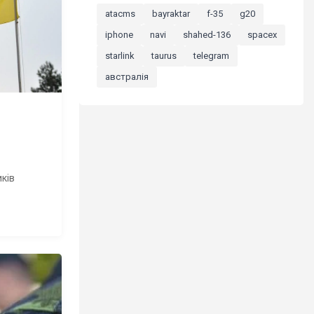
atacms
bayraktar
f-35
g20
iphone
navi
shahed-136
spacex
starlink
taurus
telegram
австралія
ків