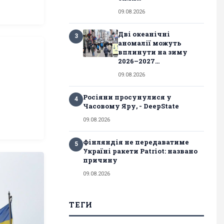
09.08.2026
Дві океанічні
3
аномалії можуть
вплинути на зиму
2026–2027...
09.08.2026
о
Росіяни просунулися у
4
Часовому Яру, - DeepState
09.08.2026
Фінляндія не передаватиме
5
Україні ракети Patriot: названо
причину
09.08.2026
ТЕГИ