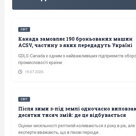
СВІТ
Канада замовляє 190 броньованих машин
ACSV, частину з яких передадуть Україні
GDLS-Canada є одним з найважливіших підприємств обор
промисловості країни.
19.07.2026
СВІТ
Після зими з-під землі одночасно виповза
десятки тисяч змій: де це відбувається
Оцінки чисельності рептилій коливаються з року в рік, але
експерти вважають, що в пікові періоди...