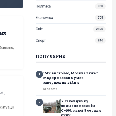
Політика
808
Економіка
705
Світ
2890
ами
Спорт
246
балістю,
ПОПУЛЯРНЕ
"Ми вистоїмо, Москва ляже":
1
Мадяр назвав 5 умов
завершення війни
09.08.2026
і, -
У Геленджику
2
знищено позицію
ситуації
С-400, з якої 8 серпня
били...