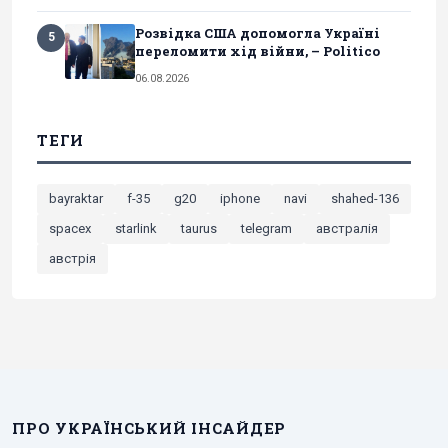
Розвідка США допомогла Україні
5
переломити хід війни, – Politico
06.08.2026
ТЕГИ
bayraktar
f-35
g20
iphone
navi
shahed-136
spacex
starlink
taurus
telegram
австралія
австрія
ПРО УКРАЇНСЬКИЙ ІНСАЙДЕР