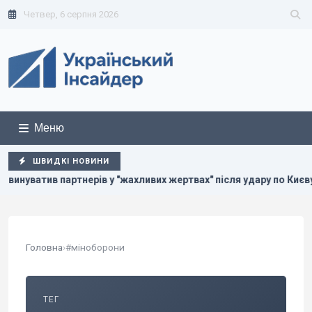
Четвер, 6 серпня 2026
Меню
ШВИДКІ НОВИНИ
 у "жахливих жертвах" після удару по Києву, – WP
Чотири 
Головна
›
#міноборони
ТЕГ