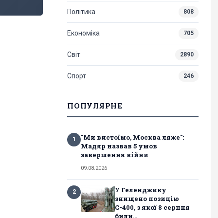
Політика
808
Економіка
705
Світ
2890
Спорт
246
ПОПУЛЯРНЕ
"Ми вистоїмо, Москва ляже":
1
Мадяр назвав 5 умов
завершення війни
09.08.2026
У Геленджику
2
знищено позицію
С-400, з якої 8 серпня
били...