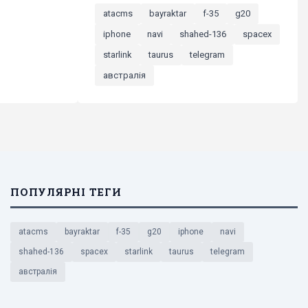
atacms
bayraktar
f-35
g20
iphone
navi
shahed-136
spacex
starlink
taurus
telegram
австралія
ПОПУЛЯРНІ ТЕГИ
atacms
bayraktar
f-35
g20
iphone
navi
shahed-136
spacex
starlink
taurus
telegram
австралія