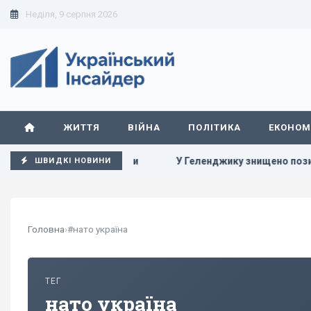
Неділя, 9 серпня 2026
ЖИТТЯ
ВІЙНА
ПОЛІТИКА
ЕКОНОМ
умов завершення війни
У Геленджику знищено позицію С-40
ШВИДКІ НОВИНИ
Головна
›
#нато україна
ТЕГ
нато україна