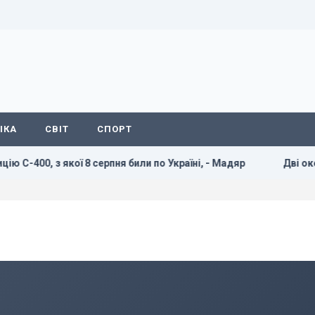
ІКА
СВІТ
СПОРТ
0, з якої 8 серпня били по Україні, - Мадяр
Дві океанічн