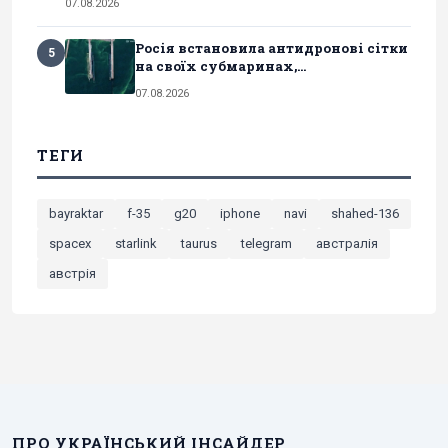
07.08.2026
Росія встановила антидронові сітки
5
на своїх субмаринах,...
07.08.2026
ТЕГИ
bayraktar
f-35
g20
iphone
navi
shahed-136
spacex
starlink
taurus
telegram
австралія
австрія
ПРО УКРАЇНСЬКИЙ ІНСАЙДЕР