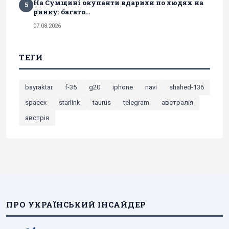
На Сумщині окупанти вдарили по людях на
5
ринку: багато...
07.08.2026
ТЕГИ
bayraktar
f-35
g20
iphone
navi
shahed-136
spacex
starlink
taurus
telegram
австралія
австрія
ПРО УКРАЇНСЬКИЙ ІНСАЙДЕР