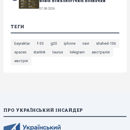
нової психологічної позначки
07.08.2026
ТЕГИ
bayraktar
f-35
g20
iphone
navi
shahed-136
spacex
starlink
taurus
telegram
австралія
австрія
ПРО УКРАЇНСЬКИЙ ІНСАЙДЕР