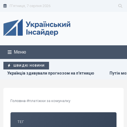
П'ятниця, 7 серпня 2026
Меню
ШВИДКІ НОВИНИ
в здивували прогнозом на п'ятницю
Путін може напасти н
Головна
›
#платіжки за комуналку
ТЕГ