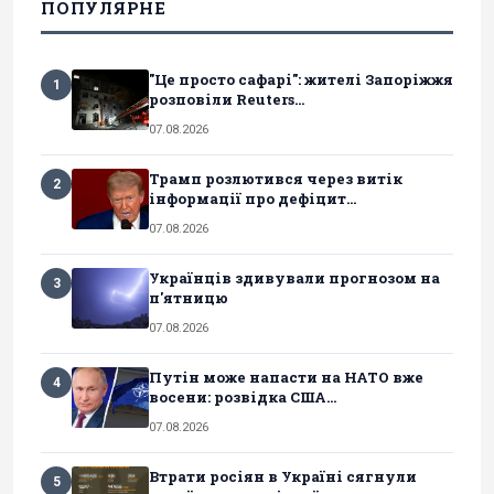
ПОПУЛЯРНЕ
"Це просто сафарі": жителі Запоріжжя
1
розповіли Reuters...
07.08.2026
Трамп розлютився через витік
2
інформації про дефіцит...
07.08.2026
Українців здивували прогнозом на
3
п'ятницю
07.08.2026
Путін може напасти на НАТО вже
4
восени: розвідка США...
07.08.2026
Втрати росіян в Україні сягнули
5