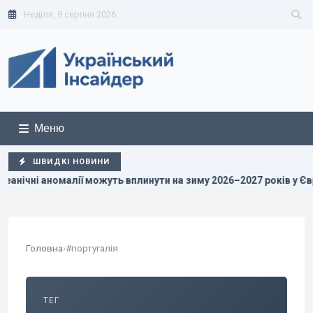
Неділя, 9 серпня 2026
Меню
ШВИДКІ НОВИНИ
малії можуть вплинути на зиму 2026–2027 років у Європі
Р
Головна
›
#португалія
ТЕГ