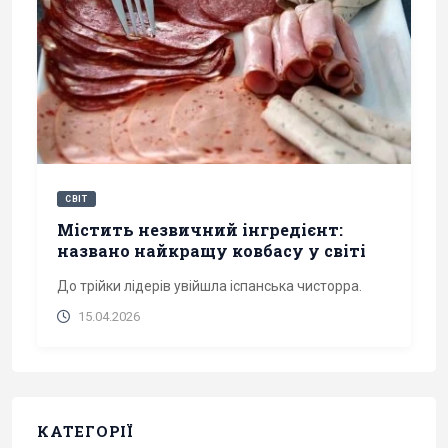
СВІТ
Містить незвичний інгредієнт:
названо найкращу ковбасу у світі
До трійки лідерів увійшла іспанська чисторра.
15.04.2026
КАТЕГОРІЇ