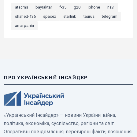
atacms
bayraktar
f-35
g20
iphone
navi
shahed-136
spacex
starlink
taurus
telegram
австралія
ПРО УКРАЇНСЬКИЙ ІНСАЙДЕР
«Український Інсайдер» — новини України: війна,
політика, економіка, суспільство, регіони та світ.
Оперативні повідомлення, перевірені факти, пояснення