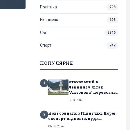
Політика
798
Економіка
698
Світ
2846
Спорт
242
ПОПУЛЯРНЕ
Атакований в
1
Лейпцигу літак
"Антонова" перевозив...
06.08.2026
Нові солдати з Північної Кореї:
2
експерт відповів, куди...
06.08.2026