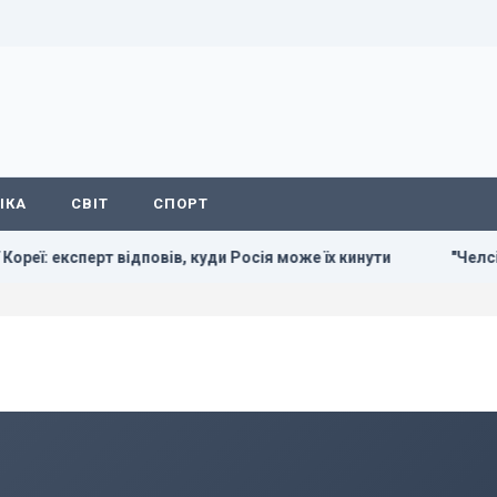
ІКА
СВІТ
СПОРТ
ї: експерт відповів, куди Росія може їх кинути
"Челсі" пл