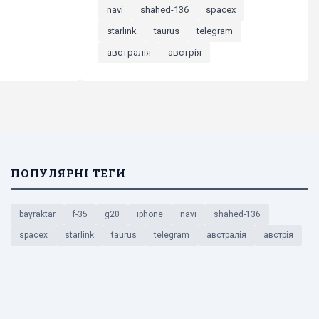
navi
shahed-136
spacex
starlink
taurus
telegram
австралія
австрія
ПОПУЛЯРНІ ТЕГИ
bayraktar
f-35
g20
iphone
navi
shahed-136
spacex
starlink
taurus
telegram
австралія
австрія