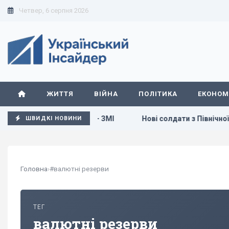
Четвер, 6 серпня 2026
ЖИТТЯ
ВІЙНА
ПОЛІТИКА
ЕКОНОМ
еревозив боєприпаси, - ЗМІ
Нові солдати з Північної Коре
ШВИДКІ НОВИНИ
Головна
›
#валютні резерви
ТЕГ
валютні резерви