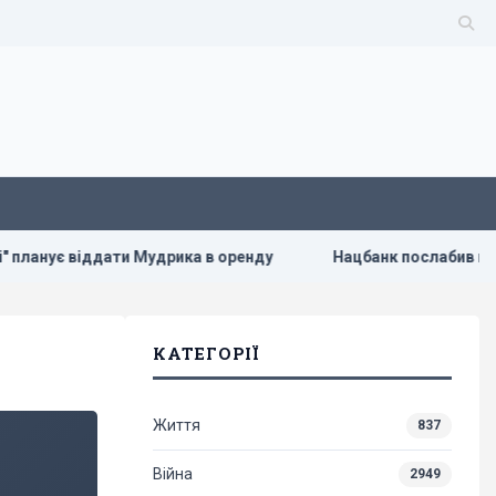
анує віддати Мудрика в оренду
Нацбанк послабив гривню:
КАТЕГОРІЇ
Життя
837
Війна
2949