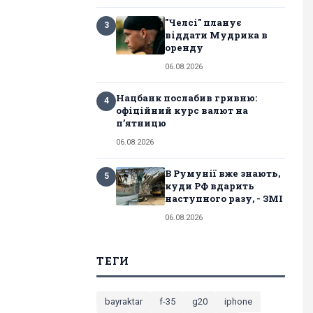
"Челсі" планує
3
віддати Мудрика в
оренду
06.08.2026
Нацбанк послабив гривню:
4
офіційний курс валют на
п’ятницю
06.08.2026
В Румунії вже знають,
5
куди РФ вдарить
наступного разу, - ЗМІ
06.08.2026
ТЕГИ
bayraktar
f-35
g20
iphone