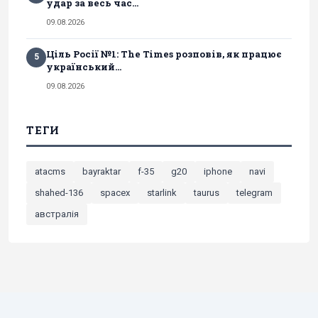
удар за весь час...
09.08.2026
Ціль Росії №1: The Times розповів, як працює
5
український...
09.08.2026
ТЕГИ
atacms
bayraktar
f-35
g20
iphone
navi
shahed-136
spacex
starlink
taurus
telegram
австралія