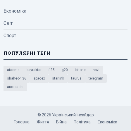
Економіка
Світ
Спорт
ПОПУЛЯРНІ ТЕГИ
atacms
bayraktar
f-35
g20
iphone
navi
shahed-136
spacex
starlink
taurus
telegram
австралія
© 2026 Український Інсайдер
Головна
Життя
Війна
Політика
Економіка