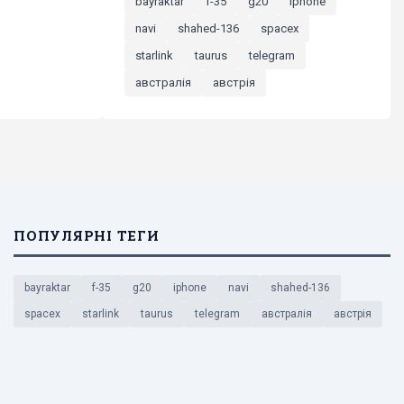
bayraktar
f-35
g20
iphone
navi
shahed-136
spacex
starlink
taurus
telegram
австралія
австрія
ПОПУЛЯРНІ ТЕГИ
bayraktar
f-35
g20
iphone
navi
shahed-136
spacex
starlink
taurus
telegram
австралія
австрія