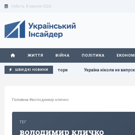
Субота, 8 серпня 2026
ЖИТТЯ
ВІЙНА
ПОЛІТИКА
ЕКОНОМ
 до 24 серпня, - монітори
Україна ніколи не випускатиме 
ШВИДКІ НОВИНИ
Головна
›
#володимир кличко
ТЕГ
володимир кличко