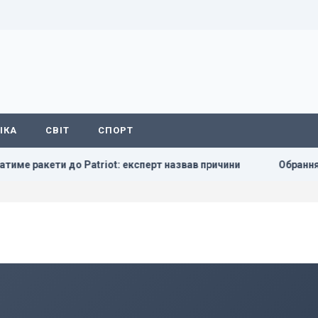
ІКА
СВІТ
СПОРТ
ракети до Patriot: експерт назвав причини
Обрання судді