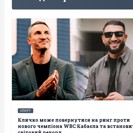
СПОРТ
Кличко може повернутися на ринг проти
нового чемпіона WBC Кабаєла та встанов
світовий рекорд