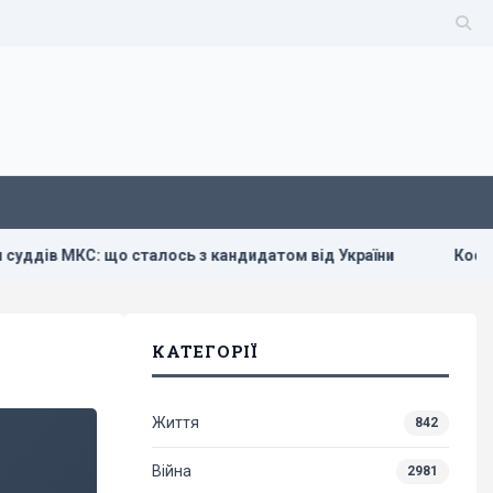
в МКС: що сталось з кандидатом від України
Космічна пр
КАТЕГОРІЇ
Життя
842
Війна
2981