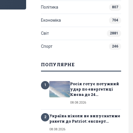
Політика
807
Економіка
704
Світ
2881
Спорт
246
ПОПУЛЯРНЕ
Росія готує потужний
1
удар по енергетиці
Києва до 24...
08.08.2026
Україна ніколи не випускатиме
2
ракети до Patriot: експерт...
08.08.2026