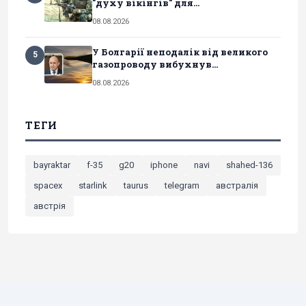
"духу вікінгів" для...
08.08.2026
У Болгарії неподалік від великого
5
газопроводу вибухнув...
08.08.2026
ТЕГИ
bayraktar
f-35
g20
iphone
navi
shahed-136
spacex
starlink
taurus
telegram
австралія
австрія