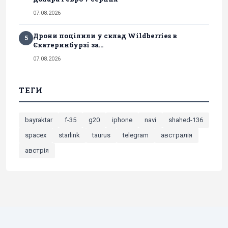
07.08.2026
Дрони поцілили у склад Wildberries в
5
Єкатеринбурзі за...
07.08.2026
ТЕГИ
bayraktar
f-35
g20
iphone
navi
shahed-136
spacex
starlink
taurus
telegram
австралія
австрія