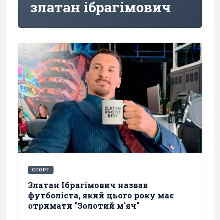
златан ібрагімович
СПОРТ
Златан Ібрагімович назвав
футболіста, який цього року має
отримати "Золотий м'яч"