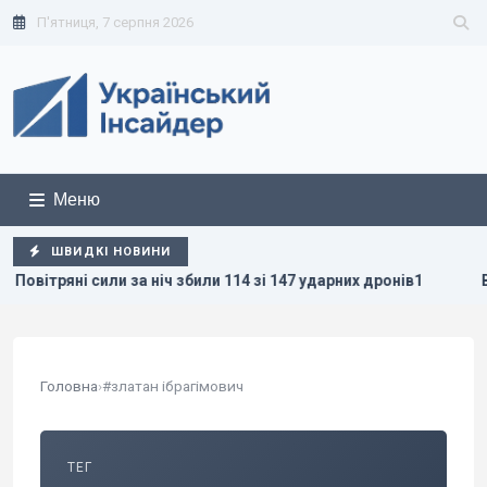
П'ятниця, 7 серпня 2026
Меню
ШВИДКІ НОВИНИ
яні сили за ніч збили 114 зі 147 ударних дронів1
Валюта д
Головна
›
#златан ібрагімович
ТЕГ