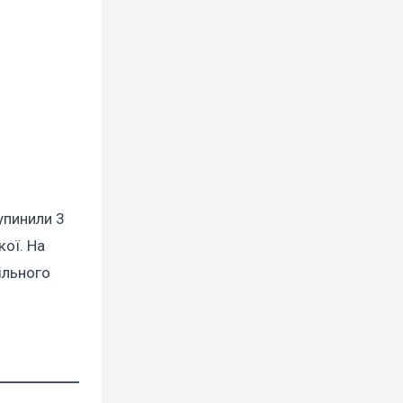
упинили 3
кої. На
ільного