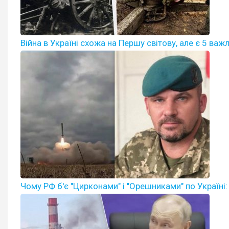
Війна в Україні схожа на Першу світову, але є 5 важл
Чому РФ б'є "Цирконами" і "Орешниками" по Україні: