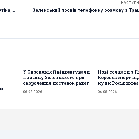
НАСТУПН
іна,...
Зеленський провів телефонну розмову з Трам
У Єврокомісії відреагували
Нові солдати з П
на заяву Зеленського про
Кореї: експерт ві
скорочення поставок ракет
куди Росія може
оз
06.08.2026
06.08.2026