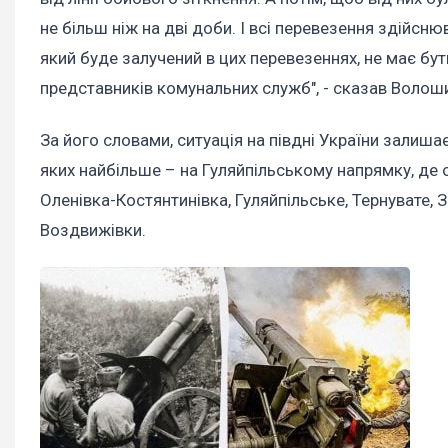
не більш ніж на дві доби. І всі перевезення здійс
який буде залучений в цих перевезеннях, не має бут
представників комунальних служб", - сказав Волош
За його словами, ситуація на півдні України залиша
яких найбільше – на Гуляйпільському напрямку, де о
Оленівка-Костянтинівка, Гуляйпільське, Тернувате, За
Воздвижівки.