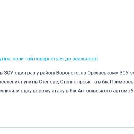
утіна, коли той повернеться до реальності
 ЗСУ один раз у районі Вороного, на Оріхівському ЗСУ з
селених пунктів Степове, Степногірськ та в бік Приморсь
зупинили одну ворожу атаку в бік Антонівського автомоб