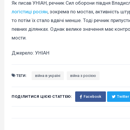
Як писав УНІАН, речник Сил оборони півдня Владис
логістиці росіян
, зокрема по мостах, активність шт
то потім їх стало вдвічі менше. Тоді речник припу
певних ділянках. Однак велике значення має контро
мости.
Джерело: УНІАН
ТЕГИ:
війна в україні
війна з росією
ПОДІЛИТИСЯ ЦІЄЮ СТАТТЕЮ:
Facebook
Twitter