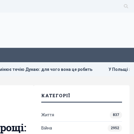
Дунаю: для чого вона це робить
У Польщі заговорили про
КАТЕГОРІЇ
Життя
837
рощі:
Війна
2952