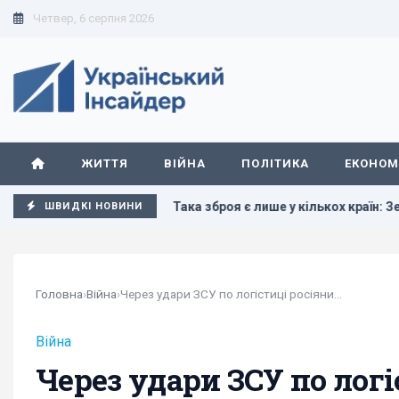
Четвер, 6 серпня 2026
ЖИТТЯ
ВІЙНА
ПОЛІТИКА
ЕКОНОМ
ewsweek
Така зброя є лише у кількох країн: Зеленський пр
ШВИДКІ НОВИНИ
Головна
›
Війна
›
Через удари ЗСУ по логістиці росіяни ідуть на...
Війна
Через удари ЗСУ по логі