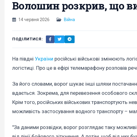
Волошин розкрив, що в
14 червня 2026
Війна
ПОДІЛИТИСЯ:
На півдні
України
російські військові змінюють логі
логістиці. Про це в ефірі телемарафону розповів р
За його словами, ворог шукає інші шляхи постачанн
вдається. Зокрема, для перевезення особового скл
Крім того, російських військових транспортують н
можливість застосування водного транспорту – мал
"За даними розвідки, ворог розглядає таку можливі
від лінії бойового зіткнення. А потім, щоб від них б