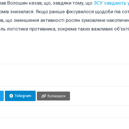
лав Волошин казав, що, завдяки тому, що
ЗСУ завдають у
урмів знизилася. Якщо раніше фіксувалося щодоби пів сот
стив, що зменшення активності росіян зумовлене накопиче
ль логістики противника, зокрема таких важливих об’єкті
Telegram
Копіювати