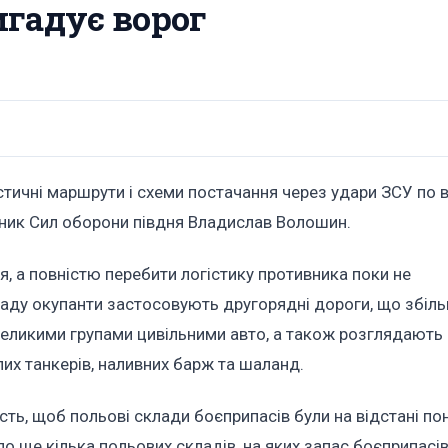
игадує ворог
стичні маршрути і схеми постачання через удари ЗСУ по 
ечник Сил оборони півдня Владислав Волошин.
я, а повністю перебити логістику противника поки не
аду окупанти застосовують другорядні дороги, що збіль
евеликими групами цивільними авто, а також розглядають
их танкерів, наливних барж та шаланд.
сть, щоб польові склади боєприпасів були на відстані по
уло ще кілька польових складів, на яких запас боєприпасів