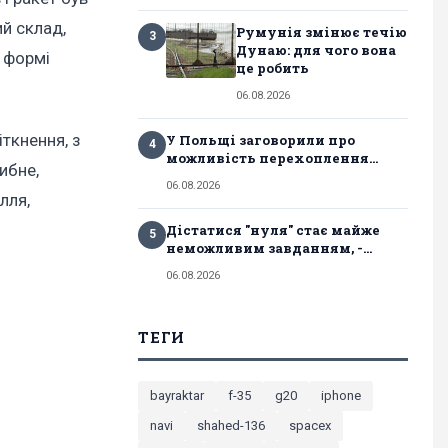
ий склад,
Румунія змінює течію
3
Дунаю: для чого вона
у формі
це робить
06.08.2026
ткнення, з
У Польщі заговорили про
4
можливість перехоплення...
ибне,
06.08.2026
лля,
Дістатися "нуля" стає майже
5
неможливим завданням, -...
06.08.2026
ТЕГИ
bayraktar
f-35
g20
iphone
navi
shahed-136
spacex