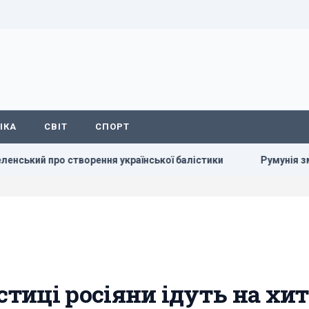
ІКА
СВІТ
СПОРТ
о створення української балістики
Румунія змінює течію 
стиці росіяни ідуть на хит