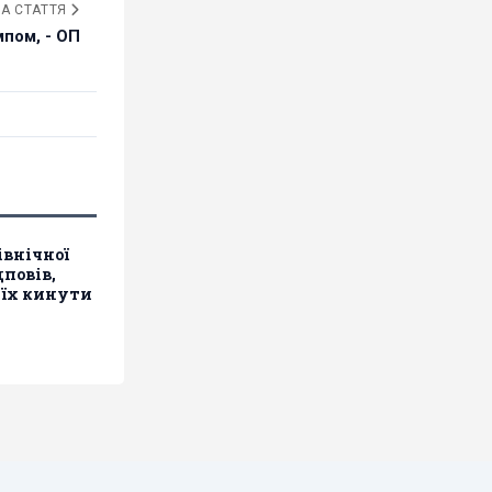
А СТАТТЯ
пом, - ОП
івнічної
дповів,
 їх кинути