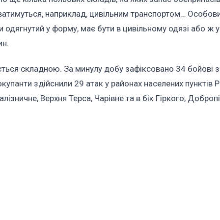
нюватимуться, наприклад, цивільним транспортом… Особов
и одягнутий у форму, має бути в цивільному одязі або ж 
ин.
ється складною. За минулу добу зафіксовано 34 бойові зі
купанти здійснили 29 атак у районах населених пунктів Р
лізничне, Верхня Терса, Чарівне та в бік Гіркого, Добропі