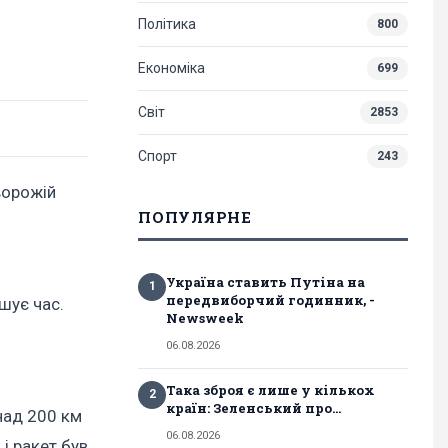
Політика
800
Економіка
699
Світ
2853
Спорт
243
ворожій
ПОПУЛЯРНЕ
Україна ставить Путіна на
1
передвиборчий годинник, -
шує час.
Newsweek
06.08.2026
Така зброя є лише у кількох
2
країн: Зеленський про...
над 200 км
06.08.2026
 і ракет був