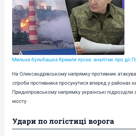
Мильна бульбашка Кремля лусне: аналітик про дії П
На Олександрівському напрямку противник атакував
спроби противника просунутися вперед у районах на
Придніпровському напрямку українські підрозділи 
мосту.
Удари по логістиці ворога