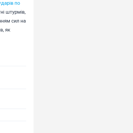
дарів по
ні штурмів,
нням сил на
в, як