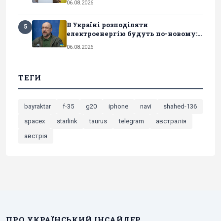
06.08.2026
В Україні розподіляти
5
електроенергію будуть по-новому:...
06.08.2026
ТЕГИ
bayraktar
f-35
g20
iphone
navi
shahed-136
spacex
starlink
taurus
telegram
австралія
австрія
ПРО УКРАЇНСЬКИЙ ІНСАЙДЕР