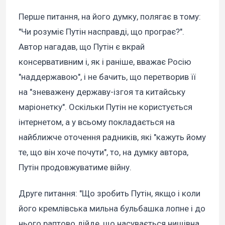
Перше питання, на його думку, полягає в тому:
"Чи розуміє Путін насправді, що програє?".
Автор нагадав, що Путін є вкрай
консервативним і, як і раніше, вважає Росію
"наддержавою", і не бачить, що перетворив її
на "зневажену державу-ізгоя та китайську
маріонетку". Оскільки Путін не користується
інтернетом, а у всьому покладається на
найближче оточення радників, які "кажуть йому
те, що він хоче почути", то, на думку автора,
Путін продовжуватиме війну.
Друге питання: "Що зробить Путін, якщо і коли
його кремлівська мильна бульбашка лопне і до
нього раптово дійде, що насувається нищівна