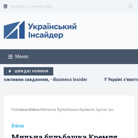
Четвер, 6 серпня 2026
Меню
ШВИДКІ НОВИНИ
ням, - Business Insider
У Україні з'явиться нове свято: 
Головна
›
Війна
›
Мильна бульбашка Кремля лусне: аналітик про...
Війна
Мильна бульбашка Кремля