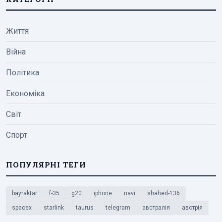
Життя
Війна
Політика
Економіка
Світ
Спорт
ПОПУЛЯРНІ ТЕГИ
bayraktar
f-35
g20
iphone
navi
shahed-136
spacex
starlink
taurus
telegram
австралія
австрія