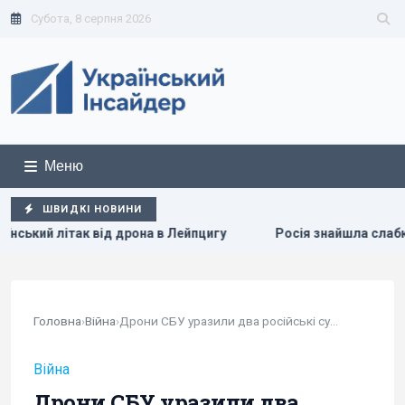
Субота, 8 серпня 2026
Меню
ШВИДКІ НОВИНИ
 в Лейпцигу
Росія знайшла слабке місце української ППО
Головна
›
Війна
›
Дрони СБУ уразили два російські судна...
Війна
Дрони СБУ уразили два