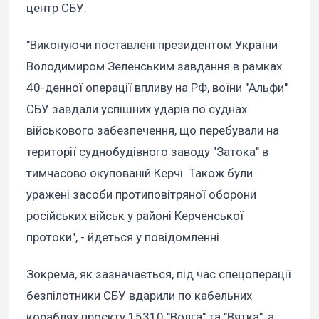
центр СБУ.
"Виконуючи поставлені президентом України
Володимиром Зеленським завдання в рамках
40-денної операції впливу на РФ, воїни "Альфи"
СБУ завдали успішних ударів по суднах
військового забезпечення, що перебували на
території суднобудівного заводу "Затока" в
тимчасово окупованій Керчі. Також були
уражені засоби протиповітряної оборони
російських військ у районі Керченської
протоки", - йдеться у повідомленні.
Зокрема, як зазначається, під час спецоперації
безпілотники СБУ вдарили по кабельних
кораблях проєкту 15310 "Волга" та "Вятка", а