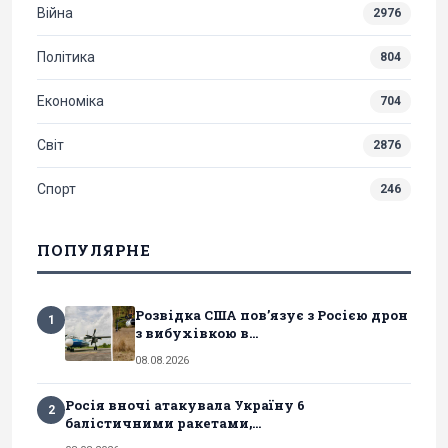
Війна
2976
Політика
804
Економіка
704
Світ
2876
Спорт
246
ПОПУЛЯРНЕ
Розвідка США пов’язує з Росією дрон
1
з вибухівкою в...
08.08.2026
Росія вночі атакувала Україну 6
2
балістичними ракетами,...