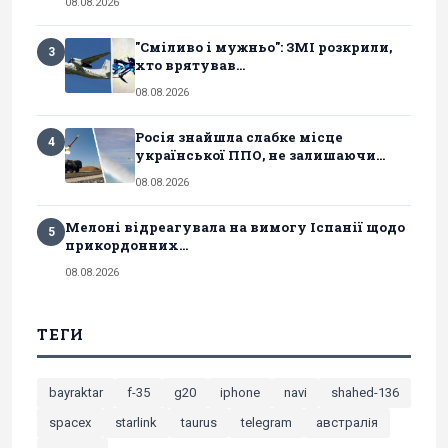
08.08.2026
"Сміливо і мужньо": ЗМІ розкрили,
3
хто врятував...
08.08.2026
Росія знайшла слабке місце
4
української ППО, не залишаючи...
08.08.2026
Мелоні відреагувала на вимогу Іспанії щодо
5
прикордонних...
08.08.2026
ТЕГИ
bayraktar
f-35
g20
iphone
navi
shahed-136
spacex
starlink
taurus
telegram
австралія