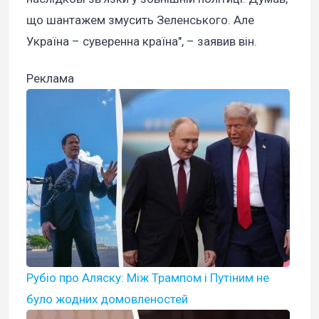
що шантажем змусить Зеленського. Але
Україна – суверенна країна", – заявив він.
Реклама
Рубіо про Аляску: Між Трампом і Путіним не
було жодних домовленостей