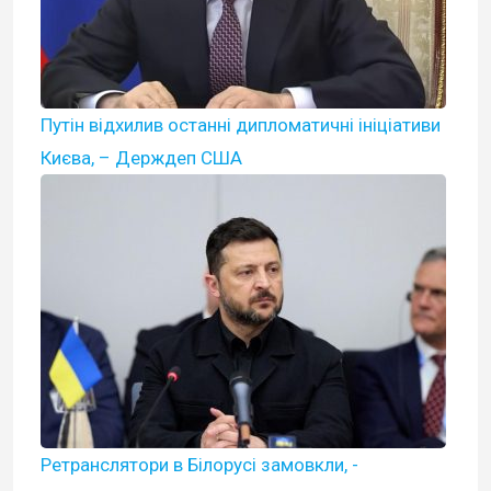
Путін відхилив останні дипломатичні ініціативи
Києва, – Держдеп США
Ретранслятори в Білорусі замовкли, -