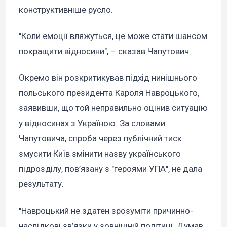
конструктивніше русло.
"Коли емоції вляжуться, це може стати шансом
покращити відносини", – сказав Чапутович.
Окремо він розкритикував підхід нинішнього
польського президента Кароля Навроцького,
заявивши, що той неправильно оцінив ситуацію
у відносинах з Україною. За словами
Чапутовича, спроба через публічний тиск
змусити Київ змінити назву українського
підрозділу, пов’язану з "героями УПА", не дала
результату.
"Навроцький не здатен зрозуміти причинно-
наслідкові зв’язки у зовнішній політиці. Думав,