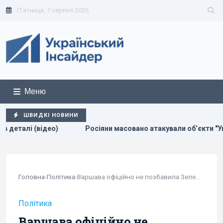
П'ятниця, 7 серпня 2026
Меню
ШВИДКІ НОВИНИ
совано атакували обʼєкти "Укрнафти": зруйновано критично ва
Головна
›
Політика
›
Варшава офіційно не позбавила Зеленського...
Політика
Варшава офіційно не