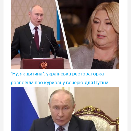
"Ну, як дитина": українська рестораторка
розповіла про курйозну вечерю для Путіна