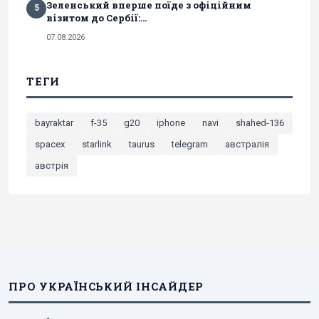
Зеленський вперше поїде з офіційним
5
візитом до Сербії:...
07.08.2026
ТЕГИ
bayraktar
f-35
g20
iphone
navi
shahed-136
spacex
starlink
taurus
telegram
австралія
австрія
ПРО УКРАЇНСЬКИЙ ІНСАЙДЕР