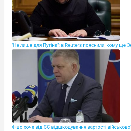
"Не лише для Путіна": в Reuters пояснили, кому ще 
Фіцо хоче від ЄС відшкодування вартості військової 