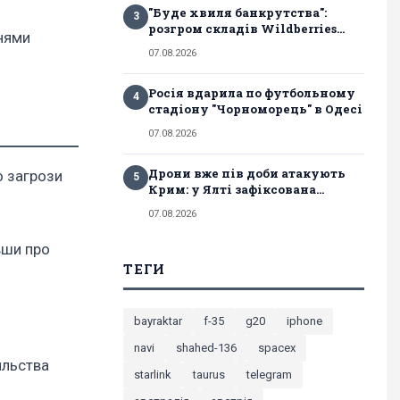
"Буде хвиля банкрутства":
3
розгром складів Wildberries...
ннями
07.08.2026
Росія вдарила по футбольному
4
стадіону "Чорноморець" в Одесі
07.08.2026
Дрони вже пів доби атакують
о загрози
5
Крим: у Ялті зафіксована...
07.08.2026
вши про
ТЕГИ
bayraktar
f-35
g20
iphone
navi
shahed-136
spacex
ильства
starlink
taurus
telegram