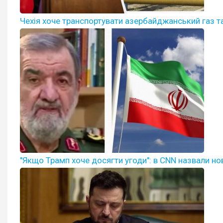
Чехія хоче транспортувати азербайджанський газ та
"Якщо Трамп хоче досягти угоди": в CNN назвали но