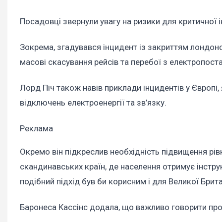
Посадовці звернули увагу на ризики для критичної 
Зокрема, згадувався інцидент із закриттям лондонс
масові скасування рейсів та перебої з електропост
Лорд Піч також навів приклади інцидентів у Європі
відключень електроенергії та зв’язку.
Реклама
Окремо він підкреслив необхідність підвищення рів
скандинавських країн, де населення отримує інструкц
подібний підхід був би корисним і для Великої Брита
Баронеса Кассінс додала, що важливо говорити про 