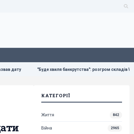
"Буде хвиля банкрутства": розгром складів Wildberries боляче б
КАТЕГОРІЇ
Життя
842
дати
Війна
2965