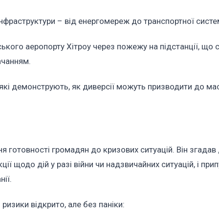
інфраструктури – від енергомереж до транспортної систе
ького аеропорту Хітроу через пожежу на підстанції, що 
ачанням.
, які демонструють, як диверсії можуть призводити до м
ня готовності громадян до кризових ситуацій. Він згадав
ії щодо дій у разі війни чи надзвичайних ситуацій, і при
нії.
ризики відкрито, але без паніки: