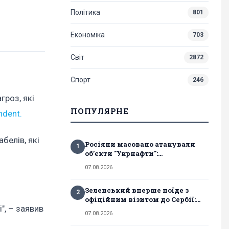
Політика
801
Економіка
703
Світ
2872
Спорт
246
гроз, які
ПОПУЛЯРНЕ
ndent.
белів, які
Росіяни масовано атакували
1
обʼєкти "Укрнафти":...
07.08.2026
Зеленський вперше поїде з
2
офіційним візитом до Сербії:...
", – заявив
07.08.2026