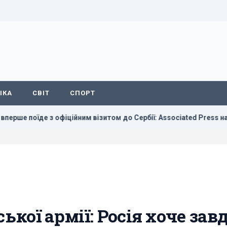
ІКА
СВІТ
СПОРТ
фіційним візитом до Сербії: Associated Press назвав дату
кої армії: Росія хоче зав