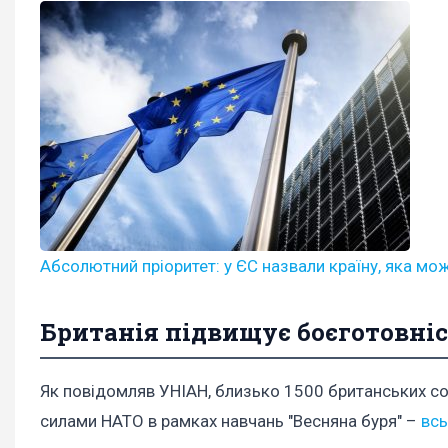
Абсолютний пріоритет: у ЄС назвали країну, яка мо
Британія підвищує боєготовні
Як повідомляв УНІАН, близько 1500 британських солд
силами НАТО в рамках навчань "Весняна буря" –
всь