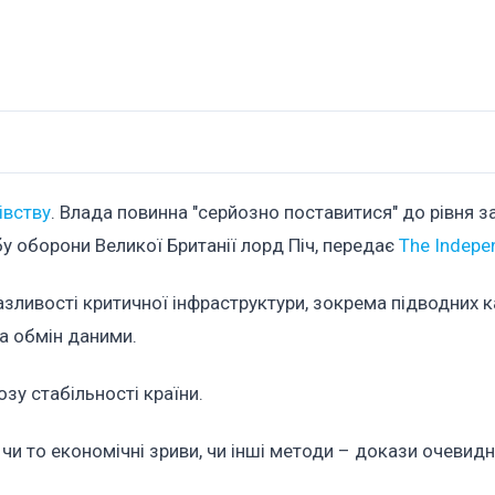
івству
. Влада повинна "серйозно поставитися" до рівня за
у оборони Великої Британії лорд Піч, передає
The Indepe
зливості критичної інфраструктури, зокрема підводних ка
та обмін даними.
зу стабільності країни.
чи то економічні зриви, чи інші методи – докази очевидні