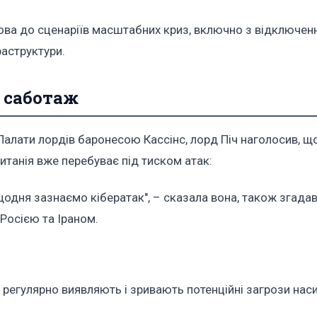
това до сценаріїв масштабних криз, включно з відключе
раструктури.
 саботаж
 Палати лордів баронесою Кассінс, лорд Піч наголосив, щ
итанія вже перебуває під тиском атак:
 щодня зазнаємо кібератак", – сказала вона, також згада
 Росією та Іраном.
 регулярно виявляють і зривають потенційні загрози нас