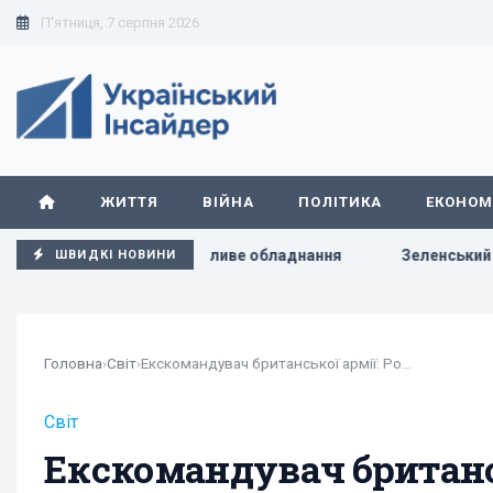
П'ятниця, 7 серпня 2026
ЖИТТЯ
ВІЙНА
ПОЛІТИКА
ЕКОНОМ
ритично важливе обладнання
Зеленський вперше поїде з о
ШВИДКІ НОВИНИ
Головна
›
Світ
›
Екскомандувач британської армії: Росія хоче...
Світ
Екскомандувач британсь