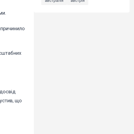
австралія
австрія
ми.
спричинило
асштабних
 досвід
пустив, що