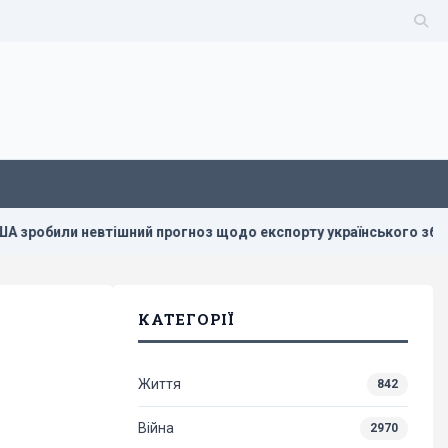
ли невтішний прогноз щодо експорту українського збіжжя, - B
КАТЕГОРІЇ
Життя
842
Війна
2970