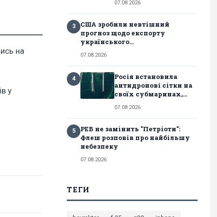
07.08.2026
США зробили невтішний
3
прогноз щодо експорту
українського...
ись на
07.08.2026
Росія встановила
4
антидронові сітки на
в у
своїх субмаринах,...
07.08.2026
РЕБ не замінить "Петріоти":
5
Флеш розповів про найбільшу
небезпеку
07.08.2026
ТЕГИ