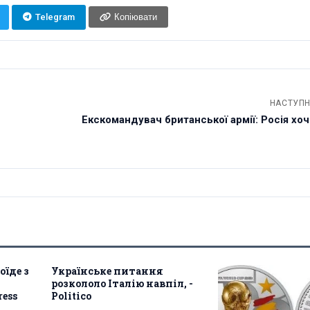
Telegram
Копіювати
НАСТУПН
Екскомандувач британської армії: Росія хо
оїде з
Українське питання
розкололо Італію навпіл, -
ress
Politico