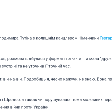
Володимира Путіна з колишнім канцлером Німеччини
Ґерга
в, розмова відбулася у форматі тет-а-тет та мала "друж
зустрічі та не уточнив її точний час.
, віч-на-віч. Подробиць я, чесно кажучи, не знаю. Вона п
ін і Шредер, а також чи порушувалася тема можливих пер
ня війни проти України.