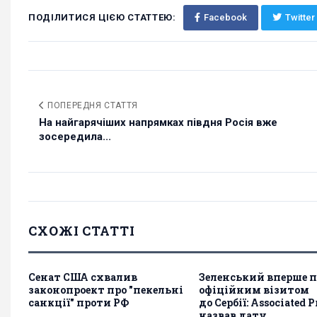
ПОДІЛИТИСЯ ЦІЄЮ СТАТТЕЮ:
Facebook
Twitter
ПОПЕРЕДНЯ СТАТТЯ
На найгарячіших напрямках півдня Росія вже
зосередила...
СХОЖІ СТАТТІ
Сенат США схвалив
Зеленський вперше п
законопроект про "пекельні
офіційним візитом
санкції" проти РФ
до Сербії: Associated P
назвав дату