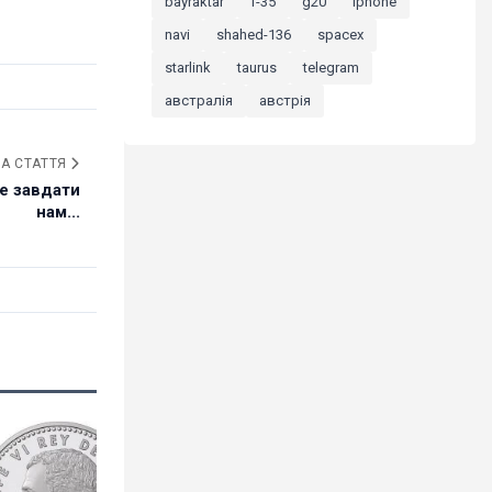
bayraktar
f-35
g20
iphone
navi
shahed-136
spacex
starlink
taurus
telegram
австралія
австрія
А СТАТТЯ
че завдати
нам...