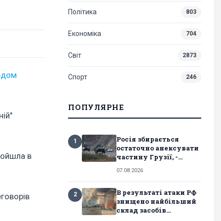
Політика
803
Економіка
704
Світ
2873
рдом
Спорт
246
ПОПУЛЯРНЕ
ній"
Росія збирається
1
остаточно анексувати
ройшла в
частину Грузії, -...
07.08.2026
В результаті атаки РФ
2
еговорів
знищено найбільший
склад засобів...