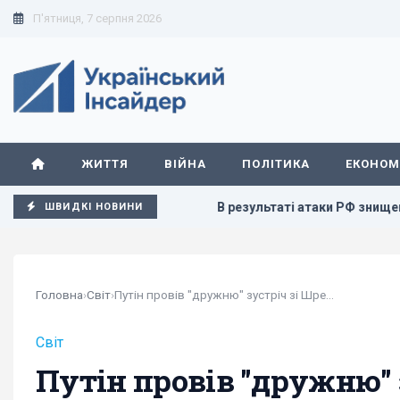
П'ятниця, 7 серпня 2026
ЖИТТЯ
ВІЙНА
ПОЛІТИКА
ЕКОНОМ
узії, - країни НАТО
В результаті атаки РФ знищено найбі
ШВИДКІ НОВИНИ
Головна
›
Світ
›
Путін провів "дружню" зустріч зі Шредером
Світ
Путін провів "дружню" 