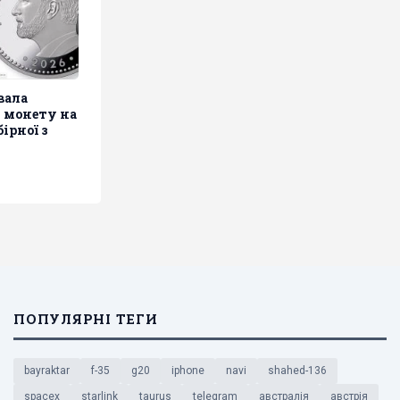
вала
 монету на
ірної з
ПОПУЛЯРНІ ТЕГИ
bayraktar
f-35
g20
iphone
navi
shahed-136
spacex
starlink
taurus
telegram
австралія
австрія