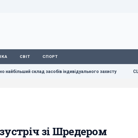
ІКА
СВІТ
СПОРТ
льший склад засобів індивідуального захисту
США зроби
зустріч зі Шредером