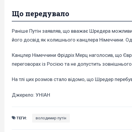
Що передувало
Раніше Путін заявляв, що вважає Шредера можливи
його досвід як колишнього канцлера Німеччини. Одн
Канцлер Німеччини Фрідріх Мерц наголосив, що Євр
переговорах із Росією та не допустить зовнішнього
На тлі цих розмов стало відомо, що Шредер перебув
Джерело: УНІАН
ТЕГИ:
володимир путін