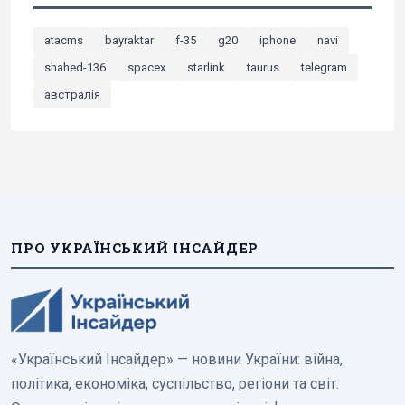
atacms
bayraktar
f-35
g20
iphone
navi
shahed-136
spacex
starlink
taurus
telegram
австралія
ПРО УКРАЇНСЬКИЙ ІНСАЙДЕР
«Український Інсайдер» — новини України: війна,
політика, економіка, суспільство, регіони та світ.