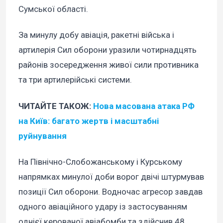
Сумської області.
За минулу добу авіація, ракетні війська і
артилерія Сил оборони уразили чотирнадцять
районів зосередження живої сили противника
та три артилерійські системи.
ЧИТАЙТЕ ТАКОЖ:
Нова масована атака РФ
на Київ: багато жертв і масштабні
руйнування
На Північно-Слобожанському і Курському
напрямках минулої доби ворог двічі штурмував
позиції Сил оборони. Водночас агресор завдав
одного авіаційного удару із застосуванням
однієї керованої авіабомби та здійснив 48