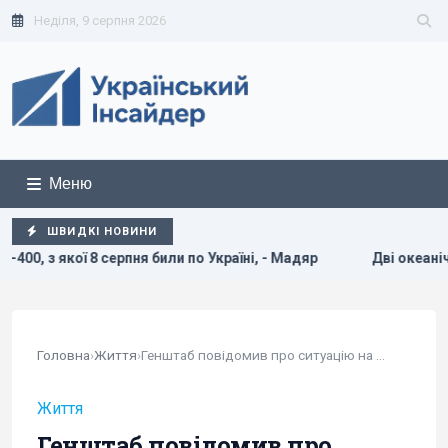
Неділя, 9 серпня 2026
Меню
ШВИДКІ НОВИНИ
по Україні, - Мадяр
Дві океанічні аномалії можуть вплину
Головна
›
Життя
›
Генштаб повідомив про ситуацію на фронті -...
Життя
Генштаб повідомив про