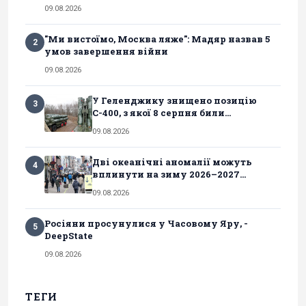
09.08.2026
"Ми вистоїмо, Москва ляже": Мадяр назвав 5
2
умов завершення війни
09.08.2026
У Геленджику знищено позицію
3
С-400, з якої 8 серпня били...
09.08.2026
Дві океанічні аномалії можуть
4
вплинути на зиму 2026–2027...
09.08.2026
Росіяни просунулися у Часовому Яру, -
5
DeepState
09.08.2026
ТЕГИ