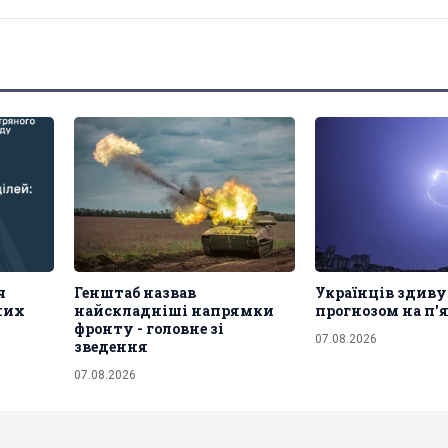
ч
Генштаб назвав
Українців здив
рних
найскладніші напрямки
прогнозом на п
фронту - головне зі
07.08.2026
зведення
07.08.2026