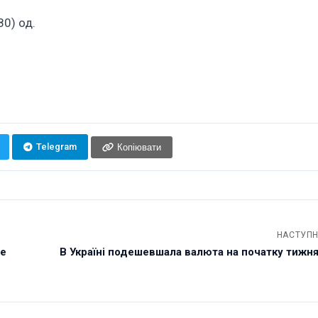
80) од.
Telegram
Копіювати
НАСТУПН
ве
В Україні подешевшала валюта на початку тижня: