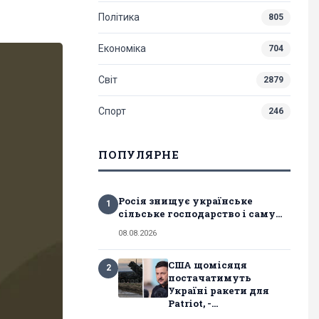
Політика
805
Економіка
704
Світ
2879
Спорт
246
ПОПУЛЯРНЕ
Росія знищує українське
1
сільське господарство і саму...
08.08.2026
США щомісяця
2
постачатимуть
Україні ракети для
Patriot, -...