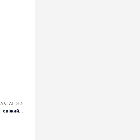
А СТАТТЯ
 свіжий...