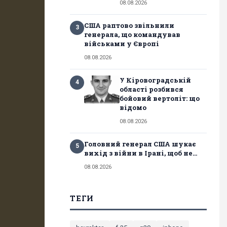
08.08.2026
США раптово звільнили
3
генерала, що командував
військами у Європі
08.08.2026
У Кіровоградській
4
області розбився
бойовий вертоліт: що
відомо
08.08.2026
Головний генерал США шукає
5
вихід з війни в Ірані, щоб не...
08.08.2026
ТЕГИ