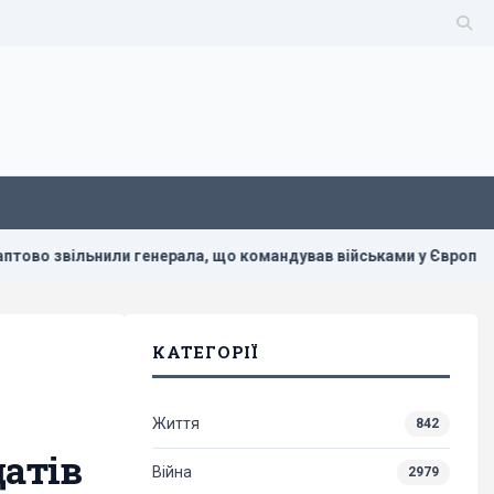
 генерала, що командував військами у Європі
У Кіровог
КАТЕГОРІЇ
Життя
842
датів
Війна
2979