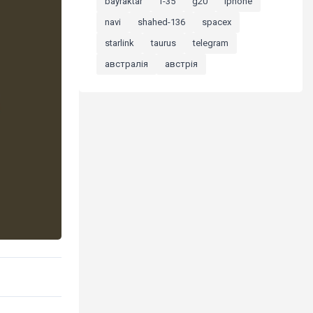
bayraktar
f-35
g20
iphone
navi
shahed-136
spacex
starlink
taurus
telegram
австралія
австрія