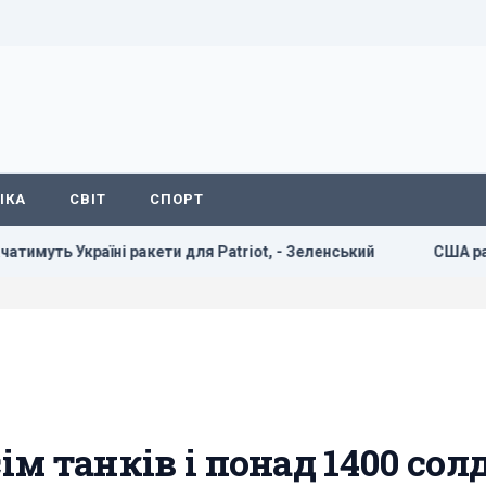
ІКА
СВІТ
СПОРТ
ракети для Patriot, - Зеленський
США раптово звільнили
ім танків і понад 1400 сол