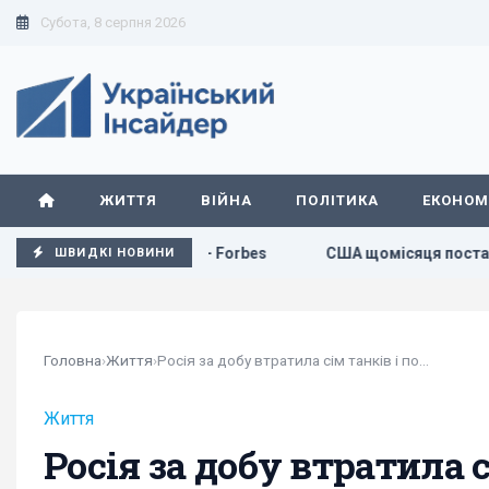
Субота, 8 серпня 2026
ЖИТТЯ
ВІЙНА
ПОЛІТИКА
ЕКОНОМ
у України, - Forbes
США щомісяця постачатимуть Україні 
ШВИДКІ НОВИНИ
Головна
›
Життя
›
Росія за добу втратила сім танків і понад 1400 солдатів
Життя
Росія за добу втратила с