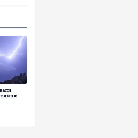
ували
'ятницю