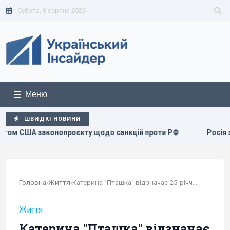
Субота, 8 серпня 2026
Меню
ШВИДКІ НОВИНИ
 санкцій проти РФ
Росія збирається остаточно анексуват
Головна
›
Життя
›
Катерина "Пташка" відзначає 25-річчя: фото...
Життя
Катерина "Пташка" відзначає