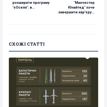
розширити програму
"Манчестер
"єОселя": в...
Юнайтед" хоче
завершити кар'єру...
СХОЖІ СТАТТІ