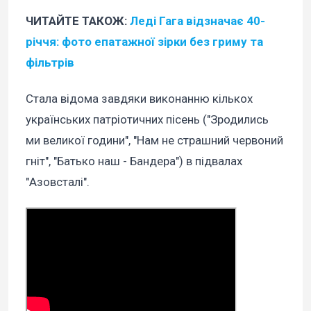
ЧИТАЙТЕ ТАКОЖ:
Леді Гага відзначає 40-
річчя: фото епатажної зірки без гриму та
фільтрів
Стала відома завдяки виконанню кількох
українських патріотичних пісень ("Зродились
ми великої години", "Нам не страшний червоний
гніт", "Батько наш - Бандера") в підвалах
"Азовсталі".