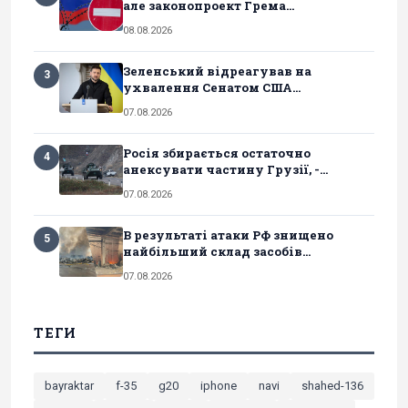
але законопроект Грема...
08.08.2026
Зеленський відреагував на
3
ухвалення Сенатом США...
07.08.2026
Росія збирається остаточно
4
анексувати частину Грузії, -...
07.08.2026
В результаті атаки РФ знищено
5
найбільший склад засобів...
07.08.2026
ТЕГИ
bayraktar
f-35
g20
iphone
navi
shahed-136