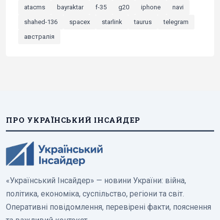
atacms
bayraktar
f-35
g20
iphone
navi
shahed-136
spacex
starlink
taurus
telegram
австралія
ПРО УКРАЇНСЬКИЙ ІНСАЙДЕР
«Український Інсайдер» — новини України: війна,
політика, економіка, суспільство, регіони та світ.
Оперативні повідомлення, перевірені факти, пояснення