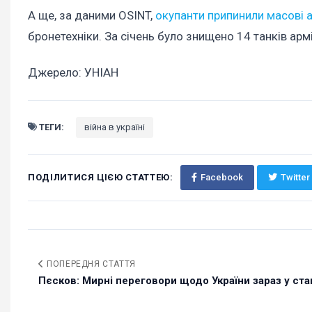
А ще, за даними OSINT,
окупанти припинили масові 
бронетехніки. За січень було знищено 14 танків арм
Джерело: УНІАН
ТЕГИ:
війна в україні
ПОДІЛИТИСЯ ЦІЄЮ СТАТТЕЮ:
Facebook
Twitter
ПОПЕРЕДНЯ СТАТТЯ
Пєсков: Мирні переговори щодо України зараз у стані