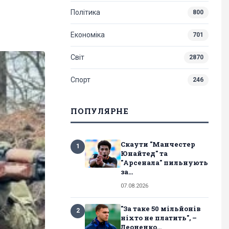
Політика
800
Економіка
701
Світ
2870
Спорт
246
ПОПУЛЯРНЕ
Скаути "Манчестер
1
Юнайтед" та
"Арсенала" пильнують
за...
07.08.2026
"За таке 50 мільйонів
2
ніхто не платить", –
Леоненко...