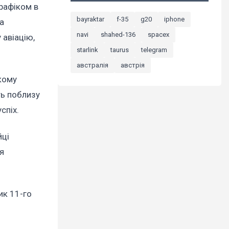
графіком в
bayraktar
f-35
g20
iphone
а
navi
shahed-136
spacex
 авіацію,
starlink
taurus
telegram
австралія
австрія
ькому
ть поблизу
спіх.
йці
я
ик 11-го