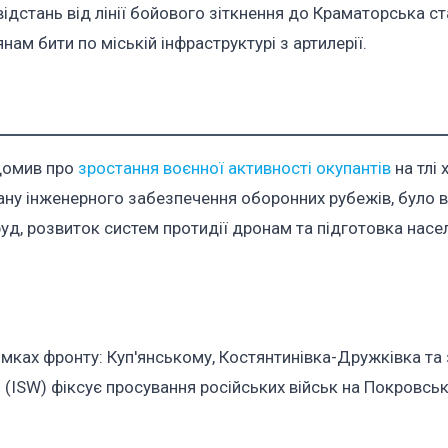
відстань від лінії бойового зіткнення до Краматорська с
нам бити по міській інфраструктурі з артилерії.
домив про
зростання воєнної активності окупантів
на тлі
тану інженерного забезпечення оборонних рубежів, було 
уд, розвиток систем протидії дронам та підготовка насе
мках фронту: Куп'янському, Костянтинівка-Дружківка та 
ни (ISW) фіксує просування російських військ на Покровсь