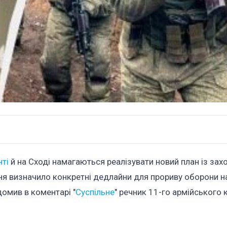
нті
й на Сході намагаються реалізувати новий план із зах
ння визначило конкретні дедлайни для прориву оборони н
омив в коментарі "
Суспільне
" речник 11-го армійського 