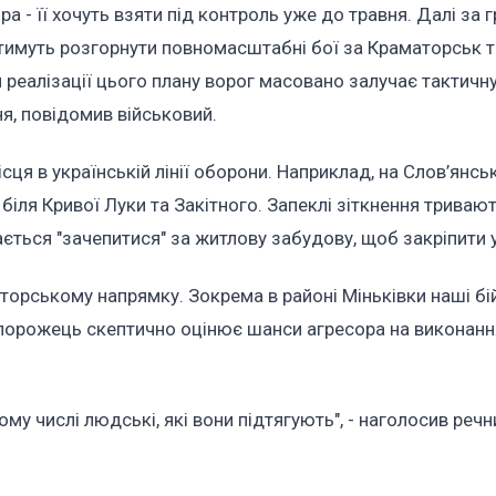
 - її хочуть взяти під контроль уже до травня. Далі за 
нутимуть розгорнути повномасштабні бої за Краматорськ т
 реалізації цього плану ворог масовано залучає тактичну
я, повідомив військовий.
ця в українській лінії оборони. Наприклад, на Слов’янс
біля Кривої Луки та Закітного. Запеклі зіткнення триваю
ється "зачепитися" за житлову забудову, щоб закріпити у
аторському напрямку. Зокрема в районі Міньківки наші бі
апорожець скептично оцінює шанси агресора на виконанн
тому числі людські, які вони підтягують", - наголосив речн