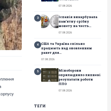
07.08.2026
Іспанія викарбувала
3
пам'ятну срібну
монету на честь...
07.08.2026
США та Україна спільно
4
працюють над оновленням
ракет для...
07.08.2026
Міноборони
5
оприлюднило липневі
оплення
результати роботи
ППО
а
07.08.2026
корпусу
ТЕГИ