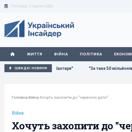
П'ятниця, 7 серпня 2026
ЖИТТЯ
ВІЙНА
ПОЛІТИКА
ЕКОНОМ
форвардом "Шахтаря"
"За таке 50 мільйонів ніхто не пла
ШВИДКІ НОВИНИ
Головна
›
Війна
›
Хочуть захопити до "червоної дати": в ЗСУ...
Війна
Хочуть захопити до "че