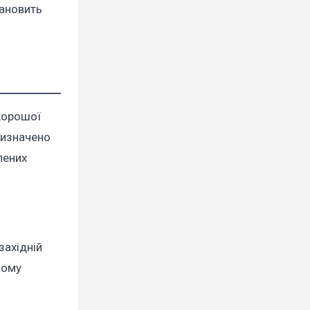
тановить
 хорошої
визначено
лених
західній
кому