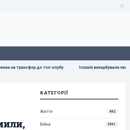
ер до топ-клубу
Іспанія викарбувала пам'ятну срібну мон
КАТЕГОРІЇ
Життя
842
мили,
Війна
2961