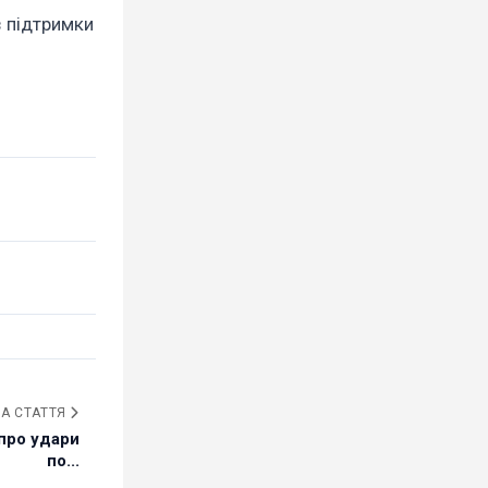
з підтримки
А СТАТТЯ
 про удари
по...