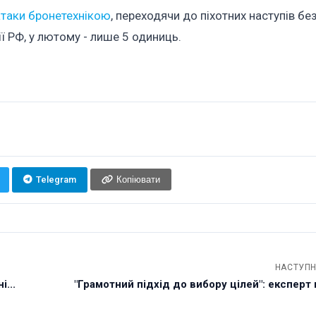
атаки бронетехнікою
, переходячи до піхотних наступів бе
ії РФ, у лютому - лише 5 одиниць.
Telegram
Копіювати
НАСТУПН
...
"Грамотний підхід до вибору цілей": експерт