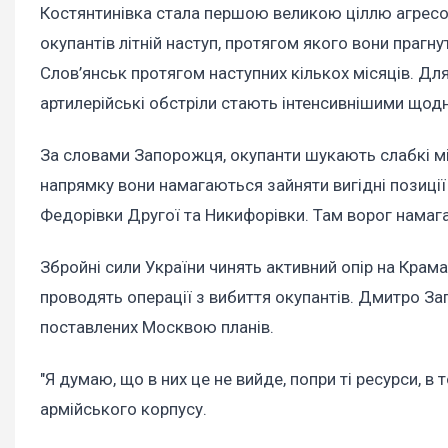
Костянтинівка стала першою великою ціллю агресора
окупантів літній наступ, протягом якого вони праг
Слов’янськ протягом наступних кількох місяців. Для
артилерійські обстріли стають інтенсивнішими щодн
За словами Запорожця, окупанти шукають слабкі міс
напрямку вони намагаються зайняти вигідні позиції 
Федорівки Другої та Никифорівки. Там ворог намага
Збройні сили України чинять активний опір на Крам
проводять операції з вибиття окупантів. Дмитро З
поставлених Москвою планів.
"Я думаю, що в них це не вийде, попри ті ресурси, в 
армійського корпусу.