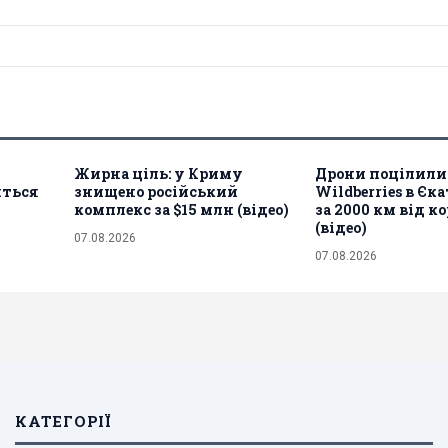
Жирна ціль: у Криму
Дрони поцілили
иться
знищено російський
Wildberries в Єк
комплекс за $15 млн (відео)
за 2000 км від к
(відео)
07.08.2026
07.08.2026
КАТЕГОРІЇ