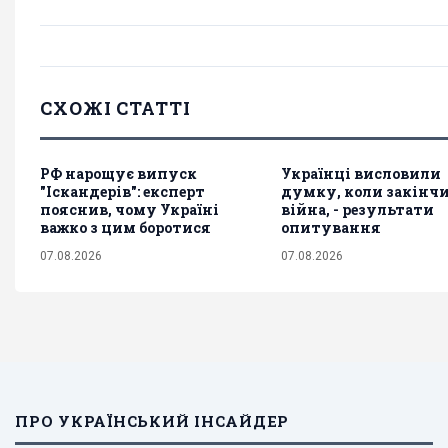
СХОЖІ СТАТТІ
РФ нарощує випуск
Українці висловили
"Іскандерів": експерт
думку, коли закінч
пояснив, чому Україні
війна, - результати
важко з цим боротися
опитування
07.08.2026
07.08.2026
ПРО УКРАЇНСЬКИЙ ІНСАЙДЕР