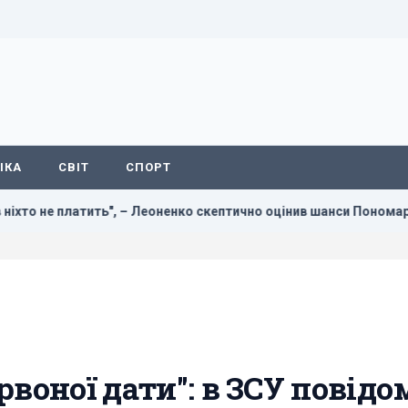
ІКА
СВІТ
СПОРТ
тить", – Леоненко скептично оцінив шанси Пономаренка на трансф
рвоної дати": в ЗСУ повідо