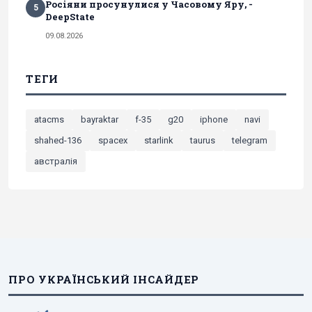
Росіяни просунулися у Часовому Яру, -
5
DeepState
09.08.2026
ТЕГИ
atacms
bayraktar
f-35
g20
iphone
navi
shahed-136
spacex
starlink
taurus
telegram
австралія
ПРО УКРАЇНСЬКИЙ ІНСАЙДЕР