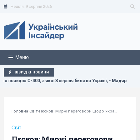
Неділя, 9 серпня 2026
Меню
ШВИДКІ НОВИНИ
кої 8 серпня били по Україні, - Мадяр
Дві океанічні аном
Головна
›
Світ
›
Пєсков: Мирні переговори щодо України зараз у...
Світ
Пєсков: Мирні переговори