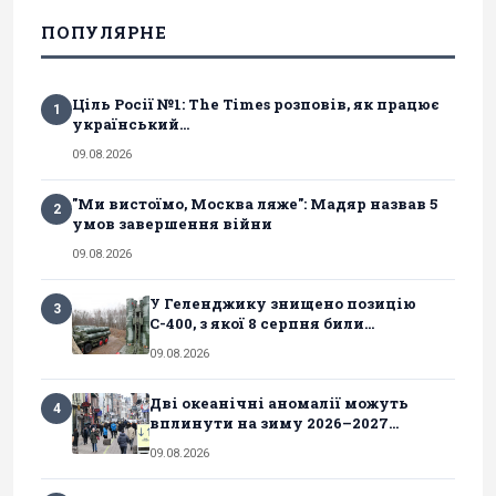
ПОПУЛЯРНЕ
Ціль Росії №1: The Times розповів, як працює
1
український...
09.08.2026
"Ми вистоїмо, Москва ляже": Мадяр назвав 5
2
умов завершення війни
09.08.2026
У Геленджику знищено позицію
3
С-400, з якої 8 серпня били...
09.08.2026
Дві океанічні аномалії можуть
4
вплинути на зиму 2026–2027...
09.08.2026