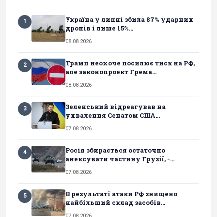
Україна у липні збила 87% ударних
1
дронів і лише 15%...
08.08.2026
Трамп неохоче посилює тиск на РФ,
2
але законопроект Грема...
08.08.2026
Зеленський відреагував на
3
ухвалення Сенатом США...
07.08.2026
Росія збирається остаточно
4
анексувати частину Грузії, -...
07.08.2026
В результаті атаки РФ знищено
5
найбільший склад засобів...
07.08.2026