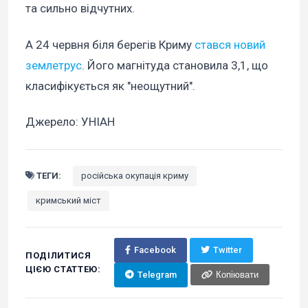
та сильно відчутних.
А 24 червня біля берегів Криму
стався новий
землетрус
. Його магнітуда становила 3,1, що
класифікується як "неощутний".
Джерело: УНІАН
ТЕГИ:
російська окупація криму
кримський міст
Facebook
Twitter
ПОДІЛИТИСЯ
ЦІЄЮ СТАТТЕЮ:
Telegram
Копіювати