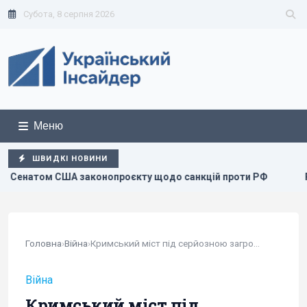
Субота, 8 серпня 2026
Меню
ШВИДКІ НОВИНИ
ту щодо санкцій проти РФ
Росія збирається остаточно ан
Головна
›
Війна
›
Кримський міст під серйозною загрозою і може...
Війна
Кримський міст під