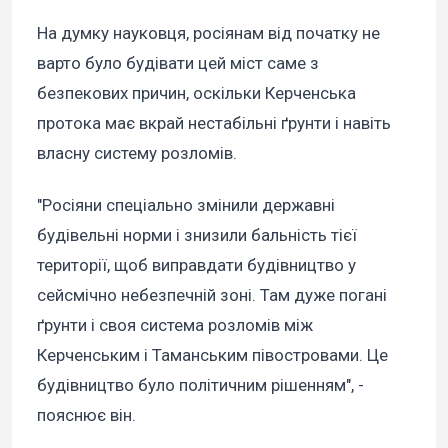
На думку науковця, росіянам від початку не
варто було будівати цей міст саме з
безпекових причин, оскільки Керченська
протока має вкрай нестабільні ґрунти і навіть
власну систему розломів.
"Росіяни спеціально змінили державні
будівельні норми і знизили бальність тієї
території, щоб виправдати будівництво у
сейсмічно небезпечній зоні. Там дуже погані
ґрунти і своя система розломів між
Керченським і Таманським півостровами. Це
будівництво було політичним рішенням", -
пояснює він.