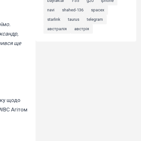
bayraktar
f-35
g20
iphone
navi
shahed-136
spacex
starlink
taurus
telegram
їмо.
австралія
австрія
ксандр,
шився ще
мку щодо
 WBC Агітом