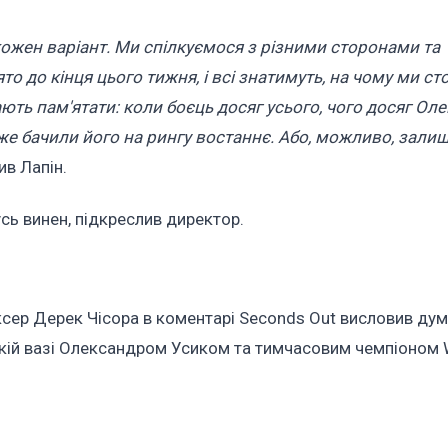
ожен варіант. Ми спілкуємося з різними сторонами та
 до кінця цього тижня, і всі знатимуть, на чому ми сто
ють пам'ятати: коли боєць досяг усього, чого досяг Оле
е бачили його на рингу востаннє. Або, можливо, зали
сив Лапін.
сь винен, підкреслив директор.
ксер Дерек Чісора в коментарі Seconds Out висловив ду
жкій вазі Олександром Усиком та тимчасовим чемпіоном