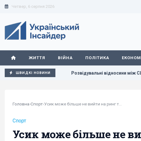
Четвер, 6 серпня 2026
ЖИТТЯ
ВІЙНА
ПОЛІТИКА
ЕКОНОМ
, - Sky News
Розвідувальні відносини між США та Україно
ШВИДКІ НОВИНИ
Головна
›
Спорт
›
Усик може більше не вийти на ринг та завершити кар'єру
Спорт
Усик може більше не ви