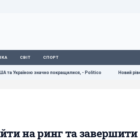
ІКА
СВІТ
СПОРТ
ю значно покращилися, - Politico
Новий рівень ескалації
йти на ринг та завершити