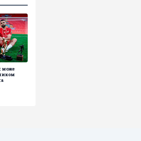
 може
ником
на