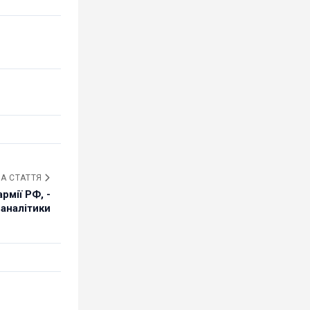
А СТАТТЯ
рмії РФ, -
аналітики