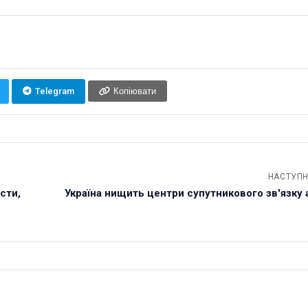
Telegram
Копіювати
НАСТУПН
сти,
Україна нищить центри супутникового зв'язку а