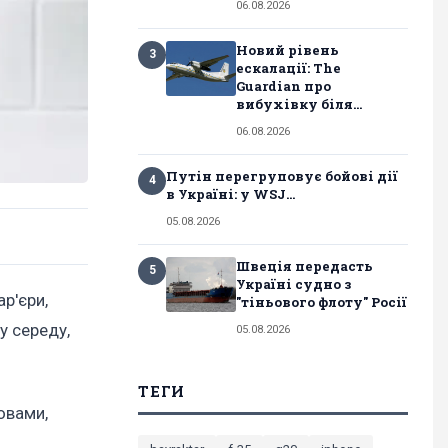
06.08.2026
Новий рівень
3
ескалації: The
Guardian про
вибухівку біля...
06.08.2026
Путін перегруповує бойові дії
4
в Україні: у WSJ...
05.08.2026
Швеція передасть
5
Україні судно з
р'єри,
"тіньового флоту" Росії
у середу,
05.08.2026
ТЕГИ
овами,