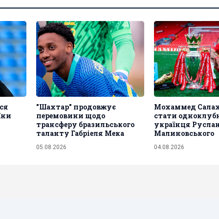
ся
"Шахтар" продовжує
Мохаммед Салах
їни
перемовини щодо
стати одноклуб
трансферу бразильського
українця Русла
таланту Габріеля Мека
Малиновського
05.08.2026
04.08.2026