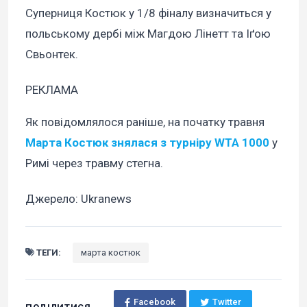
Суперниця Костюк у 1/8 фіналу визначиться у
польському дербі між Магдою Лінетт та Іґою
Свьонтек.
РЕКЛАМА
Як повідомлялося раніше, на початку травня
Марта Костюк знялася з турніру WTA 1000
у
Римі через травму стегна.
Джерело: Ukranews
ТЕГИ:
марта костюк
Facebook
Twitter