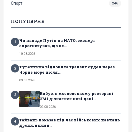
Спорт
246
ПОПУЛЯРНЕ
Чи нападе Путін на НАТО: експерт
1
спрогнозував, що це...
10.08.2026
Туреччина відновила транзит суден через
2
Чорне море після...
09.08.2026
Вибух в московському ресторані:
3
ЗМІ дізналися нові дані...
09.08.2026
Тайвань показав під час військових навчань
4
дрони, якими...