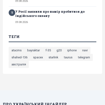
09.08.2026
У Росії заявили про намір пробитися до
5
Індійського океану
09.08.2026
ТЕГИ
atacms
bayraktar
f-35
g20
iphone
navi
shahed-136
spacex
starlink
taurus
telegram
австралія
ПРО УКРАЇНСЬКИЙ ІНСАЙДЕР