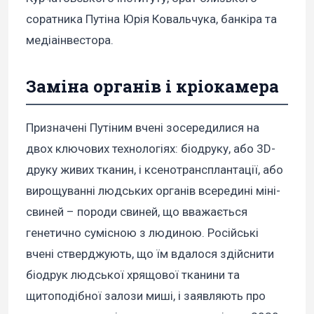
соратника Путіна Юрія Ковальчука, банкіра та
медіаінвестора.
Заміна органів і кріокамера
Призначені Путіним вчені зосередилися на
двох ключових технологіях: біодруку, або 3D-
друку живих тканин, і ксенотрансплантації, або
вирощуванні людських органів всередині міні-
свиней – породи свиней, що вважається
генетично сумісною з людиною. Російські
вчені стверджують, що їм вдалося здійснити
біодрук людської хрящової тканини та
щитоподібної залози миші, і заявляють про