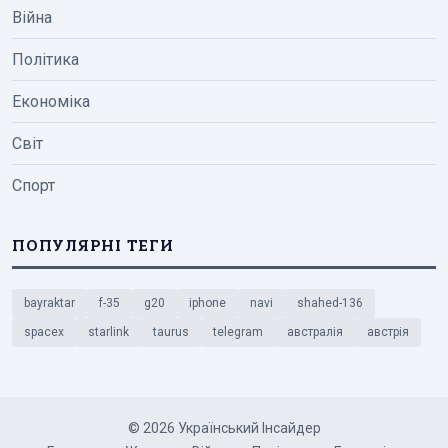
Війна
Політика
Економіка
Світ
Спорт
ПОПУЛЯРНІ ТЕГИ
bayraktar
f-35
g20
iphone
navi
shahed-136
spacex
starlink
taurus
telegram
австралія
австрія
© 2026 Український Інсайдер