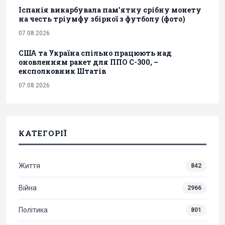
Іспанія викарбувала пам'ятну срібну монету
на честь тріумфу збірної з футболу (фото)
07.08.2026
США та Україна спільно працюють над
оновленням ракет для ППО С-300, –
експолковник Штатів
07.08.2026
КАТЕГОРІЇ
Життя
842
Війна
2966
Політика
801