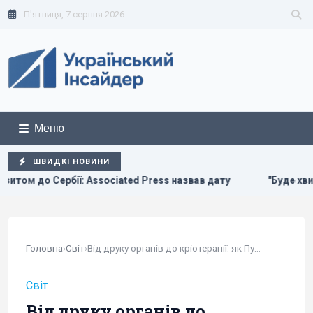
П'ятниця, 7 серпня 2026
Меню
ШВИДКІ НОВИНИ
ciated Press назвав дату
"Буде хвиля банкрутства": розгро
Головна
›
Світ
›
Від друку органів до кріотерапії: як Путін...
Світ
Від друку органів до