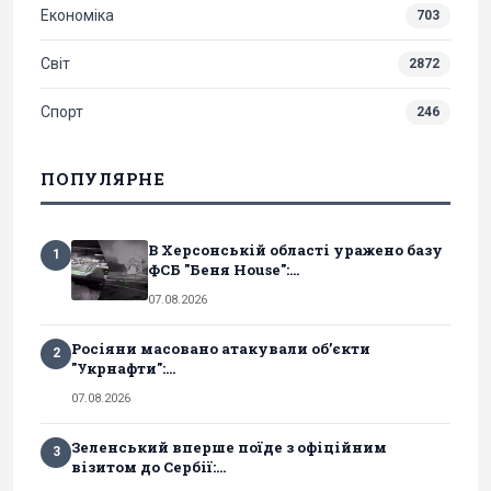
Економіка
703
Світ
2872
Спорт
246
ПОПУЛЯРНЕ
В Херсонській області уражено базу
1
ФСБ "Беня House":...
07.08.2026
Росіяни масовано атакували обʼєкти
2
"Укрнафти":...
07.08.2026
Зеленський вперше поїде з офіційним
3
візитом до Сербії:...