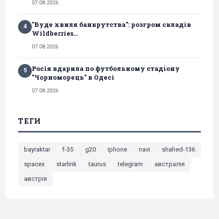
07.08.2026
"Буде хвиля банкрутства": розгром складів
4
Wildberries...
07.08.2026
Росія вдарила по футбольному стадіону
5
"Чорноморець" в Одесі
07.08.2026
ТЕГИ
bayraktar
f-35
g20
iphone
navi
shahed-136
spacex
starlink
taurus
telegram
австралія
австрія