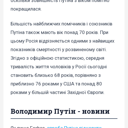
оскільки зовнішність Путіна з віком помітно
покращилася.
Більшість найближчих помічників і союзників
Путіна також мають вік понад 70 років. При
цьому Росія відрізняється одними з найвищих
показників смертності у розвиненому світі.
Згідно з офіційною статистикою, середня
тривалість життя чоловіків у Росії сьогодні
становить близько 68 років, порівняно з
приблизно 76 роками у США та понад 80
роками у більшій частині Західної Європи.
Володимир Путін - новини
Як пише Forbes,
спроба Путіна підкорити