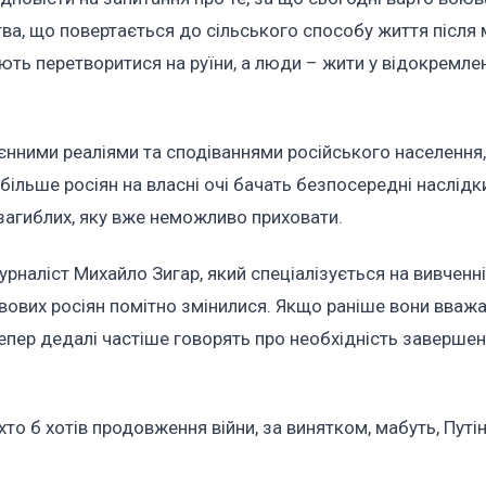
тва, що повертається до сільського способу життя після
ають перетворитися на руїни, а люди – жити у відокремле
оєнними реаліями та сподіваннями російського населення
ільше росіян на власні очі бачать безпосередні наслідки 
 загиблих, яку вже неможливо приховати.
урналіст Михайло Зигар, який спеціалізується на вивченні
ливових росіян помітно змінилися. Якщо раніше вони вваж
епер дедалі частіше говорять про необхідність завершенн
то б хотів продовження війни, за винятком, мабуть, Путін