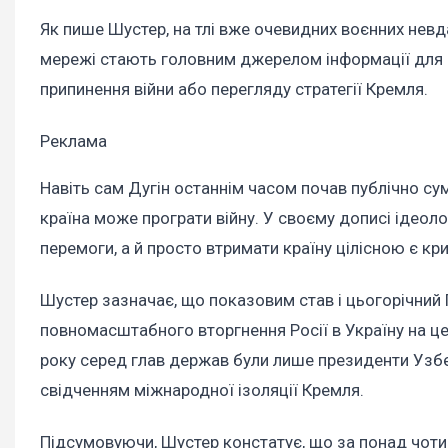
Як пише Шустер, на тлі вже очевидних воєнних невд
мережі стають головним джерелом інформації для б
припинення війни або перегляду стратегії Кремля.
Реклама
Навіть сам Дугін останнім часом почав публічно сум
країна може програти війну. У своєму дописі ідеоло
перемоги, а й просто втримати країну цілісною є кр
Шустер зазначає, що показовим став і цьогорічни
повномасштабного вторгнення Росії в Україну на це
року серед глав держав були лише президенти Узбек
свідченням міжнародної ізоляції Кремля.
Підсумовуючи, Шустер констатує, що за понад чоти