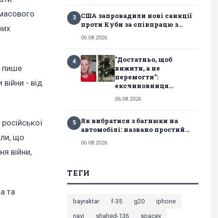
 масового
США запровадили нові санкції
3
проти Куби за співпрацю з...
них
06.08.2026
"Достатньо, щоб
4
, пише
вижити, а не
перемогти":
війни - від
ексчиновниця...
06.08.2026
Як вибратися з багнюки на
 російської
5
автомобілі: названо простий...
али, що
06.08.2026
я війни,
ТЕГИ
а та
bayraktar
f-35
g20
iphone
navi
shahed-136
spacex