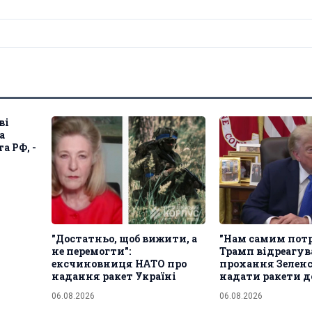
ві
а
а РФ, -
"Достатньо, щоб вижити, а
"Нам самим потр
не перемогти":
Трамп відреагув
ексчиновниця НАТО про
прохання Зеленс
надання ракет Україні
надати ракети до
06.08.2026
06.08.2026