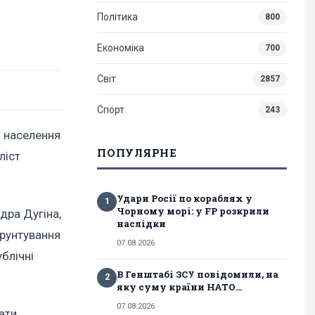
Політика
800
Економіка
700
Світ
2857
Спорт
243
 а населення
ПОПУЛЯРНЕ
ліст
Удари Росії по кораблях у
1
Чорному морі: у FP розкрили
дра Дугіна,
наслідки
ґрунтування
07.08.2026
ублічні
В Генштабі ЗСУ повідомили, на
2
яку суму країни НАТО...
07.08.2026
ати.