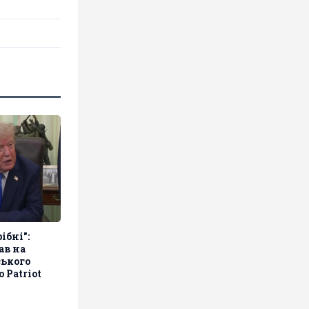
ібні":
ав на
ького
 Patriot