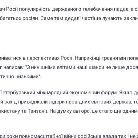
ач Росії популярність державного телебачення падає, а с
агатьох росіян. Саме там дедалі частіше лунають закли
ніватися в перспективах Росії. Наприкінці травня він поп
г написав: "З нинішніми елітами наші шанси не лише дося
итично низькими".
й Петербурзький міжнародний економічний форум. Якщо д
й захід приїжджали лідери провідних світових держав, т
истану та Танзанії. На думку автора, це стало ще одним
ри роки повномасштабної війни російська влада так і не