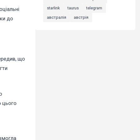
starlink
taurus
telegram
оціальні
австралія
австрія
ки до
ередив, що
гти
о
о цього
 змогла