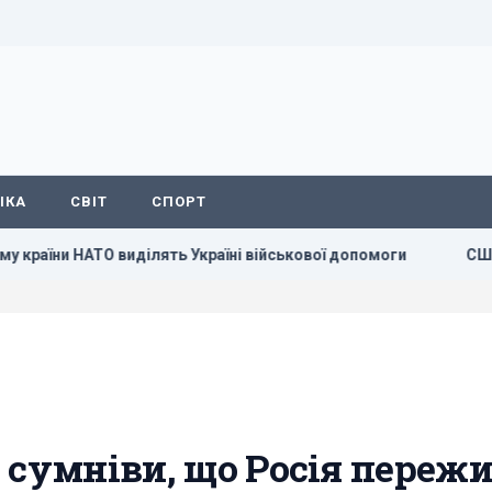
ІКА
СВІТ
СПОРТ
ни НАТО виділять Україні військової допомоги
США запрова
 сумніви, що Росія переж