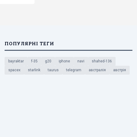
ПОПУЛЯРНІ ТЕГИ
bayraktar
f-35
g20
iphone
navi
shahed-136
spacex
starlink
taurus
telegram
австралія
австрія