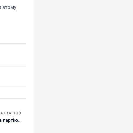
и втому
А СТАТТЯ
 партію...