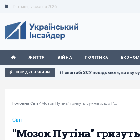
П'ятниця, 7 серпня 2026
ЖИТТЯ
ВІЙНА
ПОЛІТИКА
ЕКОНОМ
ли наслідки
В Генштабі ЗСУ повідомили, на яку суму краї
ШВИДКІ НОВИНИ
Головна
›
Світ
›
"Мозок Путіна" гризуть сумніви, що Росія...
Світ
"Мозок Путіна" гризуть