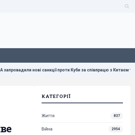
дили нові санкції проти Куби за співпрацю з Китаєм та РФ, - B
КАТЕГОРІЇ
Життя
837
иве
Війна
2954