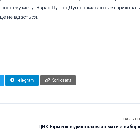
і кінцеву мету. Зараз Путін і Дугін намагаються приховат
 це не вдасться.
Telegram
Копіювати
НАСТУПН
ЦВК Вірменії відмовилася знімати з виборів