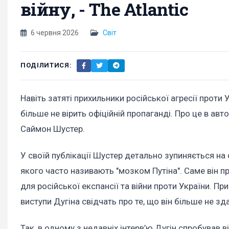
війну, - The Atlantic
6 червня 2026
Світ
ПОДІЛИТИСЯ:
Навіть затяті прихильники російської агресії проти
більше не вірить офіційній пропаганді. Про це в авт
Саймон Шустер.
У своїй публікації Шустер детально зупиняється н
якого часто називають "мозком Путіна". Саме він п
для російської експансії та війни проти України. Пр
виступи Дугіна свідчать про те, що він більше не зд
Так, в одному з недавніх інтерв’ю Дугін спробував в