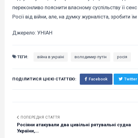
переконливо пояснити власному суспільству її сенс 
Росії від війни, але, на думку журналіста, зробити їм
Джерело: УНІАН
ТЕГИ:
війна в україні
володимир путін
росія
ПОДІЛИТИСЯ ЦІЄЮ СТАТТЕЮ:
Facebook
Twitter
ПОПЕРЕДНЯ СТАТТЯ
Росіяни атакували два цивільні рятувальні судна
України,...