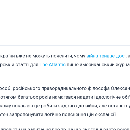
 України вже не можуть пояснити, чому
війна триває досі
,
орській статті для
The Atlantic
пише американський журна
а особі російського праворадикального філософа Олексан
ротягом багатьох років намагався надати ідеологічне об
ичому почав він це робити задовго до війни, але останні п
атен запропонувати логічне пояснення цій експансії.
ідповісти на запитання про те, за що сьогодні варто воюв