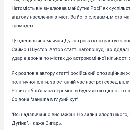
Натомість він змалював майбутнє Росії як суспільс
відтоку населення з міст. За його словами, міста м
громадах.
Ця ідеологічна маячня Дугіна різко контрастує з в
Саймон Шустер. Автор статті наголошує, що дедалі б
ударів дронів по містах до астрономічної кількості
Як розповів автору статті російський опозиційний ж
політичної еліти, за останній час настрої серед вп
Росія зобов’язана перемогти будь-якою ціною, то т
бо вона "зайшла в глухий кут".
"Всі надзвичайно виснажені. Не залишилося нікого, х
Дугіна", - каже Зигарь.