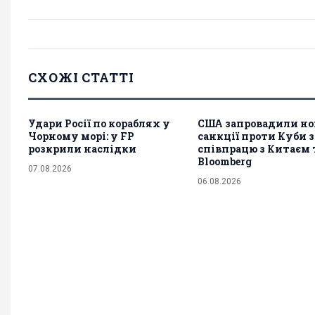
СХОЖІ СТАТТІ
Удари Росії по кораблях у
США запровадили но
Чорному морі: у FP
санкції проти Куби з
розкрили наслідки
співпрацю з Китаєм т
Bloomberg
07.08.2026
06.08.2026