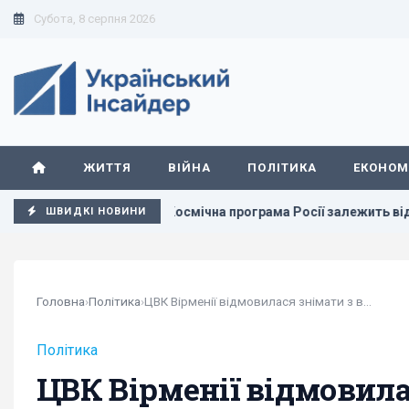
Субота, 8 серпня 2026
ЖИТТЯ
ВІЙНА
ПОЛІТИКА
ЕКОНОМ
ід України
Космічна програма Росії залежить від Китаю:
ШВИДКІ НОВИНИ
Головна
›
Політика
›
ЦВК Вірменії відмовилася знімати з виборів...
Політика
ЦВК Вірменії відмовила