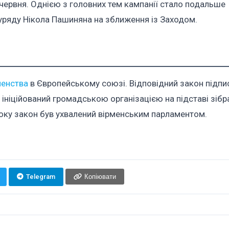
 червня. Однією з головних тем кампанії стало подальше
 уряду Нікола Пашиняна на зближення із Заходом.
ленства
в Європейському союзі. Відповідний закон підпи
 ініційований громадською організацією на підставі зібр
року закон був ухвалений вірменським парламентом.
Telegram
Копіювати