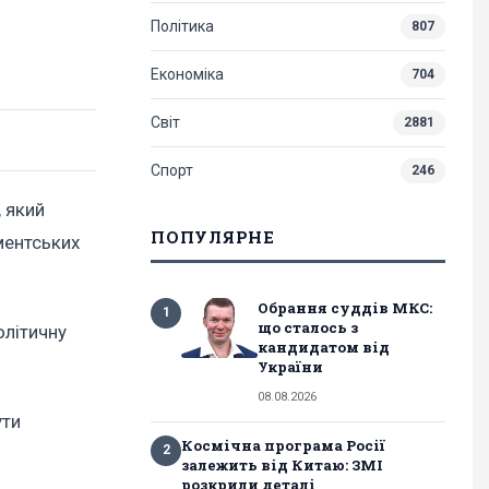
Політика
807
Економіка
704
Світ
2881
Спорт
246
 який
ПОПУЛЯРНЕ
ментських
Обрання суддів МКС:
1
що сталось з
олітичну
кандидатом від
України
08.08.2026
ути
Космічна програма Росії
2
залежить від Китаю: ЗМІ
розкрили деталі