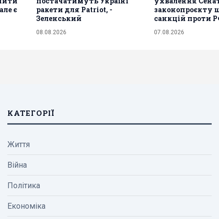
ьшити
постачатимуть Україні
ухвалення Сена
але є
ракети для Patriot, -
законопроєкту 
Зеленський
санкцій проти 
08.08.2026
07.08.2026
КАТЕГОРІЇ
Життя
Війна
Політика
Економіка