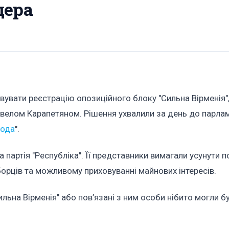
дера
вувати реєстрацію опозиційного блоку "Сильна Вірменія",
мвелом Карапетяном. Рішення ухвалили за день до парла
бода
".
партія "Республіка". Її представники вимагали усунути п
иборців та можливому приховуванні майнових інтересів.
льна Вірменія" або пов’язані з ним особи нібито могли б