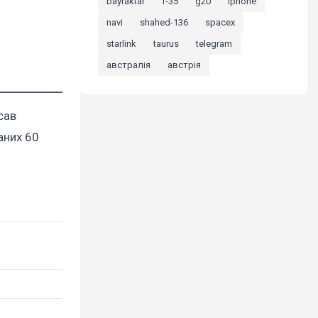
bayraktar
f-35
g20
iphone
navi
shahed-136
spacex
starlink
taurus
telegram
австралія
австрія
сав
аних 60