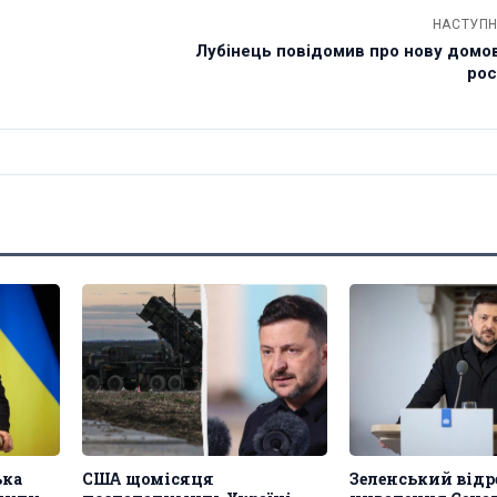
НАСТУПН
Лубінець повідомив про нову домов
рос
ька
США щомісяця
Зеленський відр