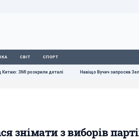
ІКА
СВІТ
СПОРТ
 ЗМІ розкрили деталі
Навіщо Вучич запросив Зеленського
ся знімати з виборів парт