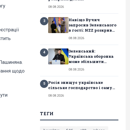
ргу
08.08.2026
Навіщо Вучич
3
запросив Зеленського
єстрації
в гості: NZZ розкрив...
стить
08.08.2026
Зеленський:
4
Українська оборонка
може збільшити...
 Пашиняна.
08.08.2026
итання щодо
Росія знищує українське
5
сільське господарство і саму...
нути
08.08.2026
ТЕГИ