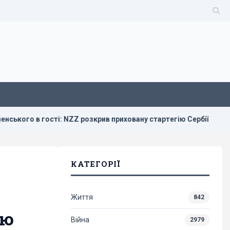
 в гості: NZZ розкрив приховану стартегію Сербії
Зелен
КАТЕГОРІЇ
Життя
842
ію
Війна
2979