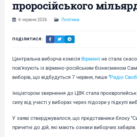
проросійського мільяр
6 червня 2026
Політика
ПОДІЛИТИСЯ:
Центральна виборча комісія
Вірменії
не стала скасо
пов’язують із вірмено-російським бізнесменом Са
виборів, що відбудуться 7 червня, пише "
Радіо Сво
Ініціатором звернення до ЦВК стала проєвропейська 
силу від участі у виборах через підозри у підкупі в
У заяві стверджувалося, що представники блоку "Си
причетні до дій, які мають ознаки виборчих хабарів.