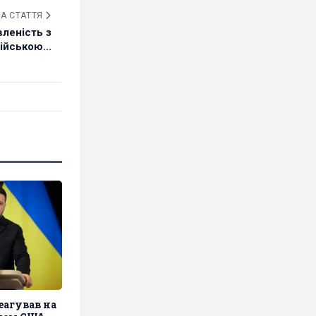
А СТАТТЯ
леність з
ійською...
еагував на