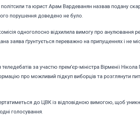
к політсили та юрист Арам Вардеванян назвав подану ска
ого порушення доведено не було.
омісія одноголосно відхилила вимогу про анулювання ре
ана заява ґрунтується переважно на припущеннях і не мі
я теледебатів за участю прем’єр-міністра Вірменії Нікола
формацію про можливий підкуп виборців та розглянути п
вертатиметься до ЦВК із відповідною вимогою, щоб уник
одні голосування.