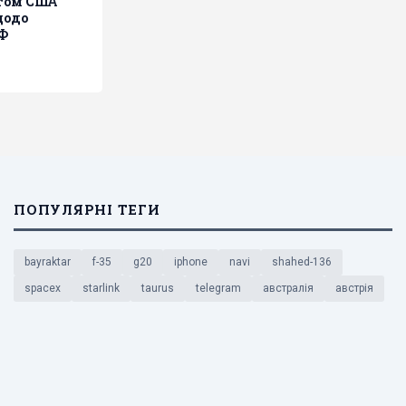
том США
щодо
РФ
ПОПУЛЯРНІ ТЕГИ
bayraktar
f-35
g20
iphone
navi
shahed-136
spacex
starlink
taurus
telegram
австралія
австрія