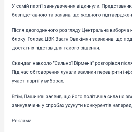
У самій партії звинувачення відкинули. Представни
безпідставною та заявив, що жодного підтверджен
Після двогодинного розгляду Центральна виборча к
блоку. Голова ЦВК Ваагн Овакімян зазначив, що под
достатніх підстав для такого рішення.
Скандал навколо "Сильної Вірменії" розгорівся післ
Під час обговорення лунали заклики перевірити ін
участі партії у виборах.
Втім, Пашинян заявив, що його політична сила не з
звинувачень у спробах усунути конкурентів наперед
Реклама