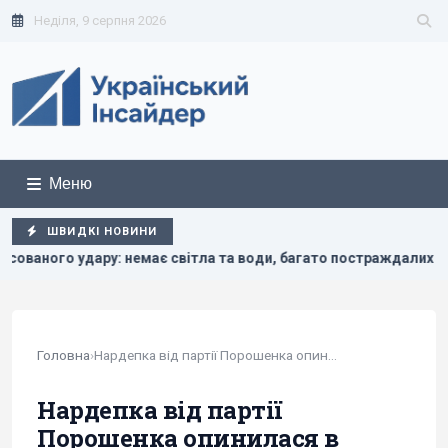
Неділя, 9 серпня 2026
Меню
ШВИДКІ НОВИНИ
 немає світла та води, багато постраждалих
Один із най
Головна
›
Нардепка від партії Порошенка опинилася в...
Нардепка від партії
Порошенка опинилася в