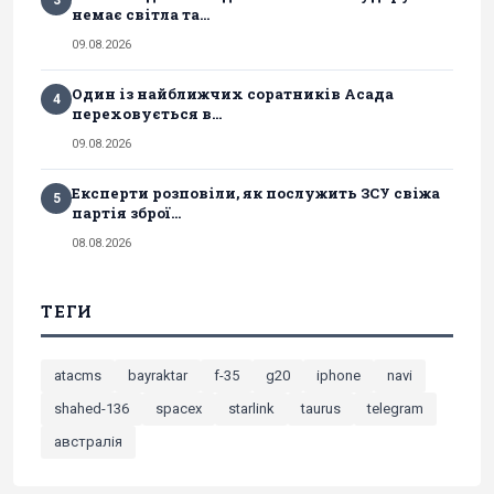
немає світла та...
09.08.2026
Один із найближчих соратників Асада
4
переховується в...
09.08.2026
Експерти розповіли, як послужить ЗСУ свіжа
5
партія зброї...
08.08.2026
ТЕГИ
atacms
bayraktar
f-35
g20
iphone
navi
shahed-136
spacex
starlink
taurus
telegram
австралія