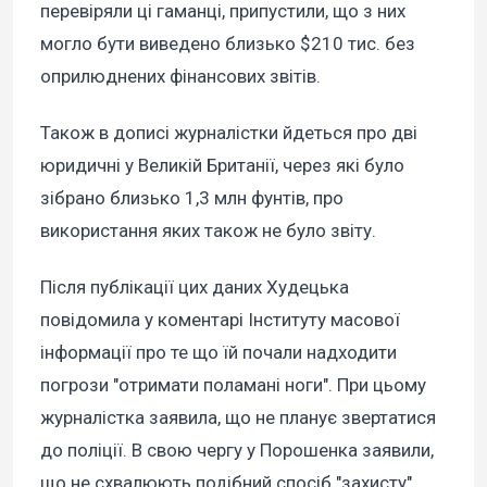
перевіряли ці гаманці, припустили, що з них
могло бути виведено близько $210 тис. без
оприлюднених фінансових звітів.
Також в дописі журналістки йдеться про дві
юридичні у Великій Британії, через які було
зібрано близько 1,3 млн фунтів, про
використання яких також не було звіту.
Після публікації цих даних Худецька
повідомила у коментарі Інституту масової
інформації про те що їй почали надходити
погрози "отримати поламані ноги". При цьому
журналістка заявила, що не планує звертатися
до поліції. В свою чергу у Порошенка заявили,
що не схвалюють подібний спосіб "захисту".