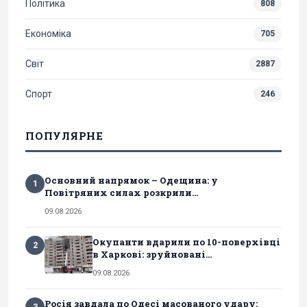
Політика
808
Економіка
705
Світ
2887
Спорт
246
ПОПУЛЯРНЕ
Основний напрямок – Одещина: у
1
Повітряних силах розкрили...
09.08.2026
Окупанти вдарили по 10-поверхівці
2
в Харкові: зруйновані...
09.08.2026
Росія завдала по Одесі масованого удару:
3