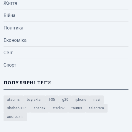
Життя
Війна
Політика
Економіка
Світ
Спорт
ПОПУЛЯРНІ ТЕГИ
atacms
bayraktar
f-35
g20
iphone
navi
shahed-136
spacex
starlink
taurus
telegram
австралія