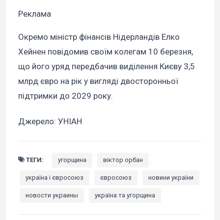
Реклама
Окремо міністр фінансів Нідерландів Елко
Хейнен повідомив своїм колегам 10 березня,
що його уряд передбачив виділення Києву 3,5
млрд євро на рік у вигляді двосторонньої
підтримки до 2029 року.
Джерело: УНІАН
ТЕГИ:
угорщина
віктор орбан
україна і євросоюз
євросоюз
новини україни
новости украины
україна та угорщина