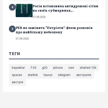
Росія встановила антидронові сітки
4
на своїх субмаринах,...
07.08.2026
РЕБ не замінить "Петріоти": Флеш розповів
5
про найбільшу небезпеку
07.08.2026
ТЕГИ
bayraktar
f-35
g20
iphone
navi
shahed-136
spacex
starlink
taurus
telegram
австралія
австрія