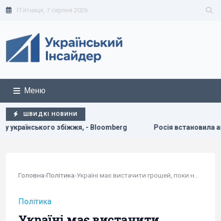
П'ятниця, 7 серпня 2026
Меню
ШВИДКІ НОВИНИ
жя, - Bloomberg
Росія встановила антидронові сітки на с
Головна
›
Політика
›
Україні має вистачити грошей, поки не піде...
Політика
Україні має вистачити