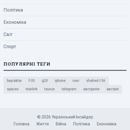
Політика
Економіка
Світ
Спорт
ПОПУЛЯРНІ ТЕГИ
bayraktar
f-35
g20
iphone
navi
shahed-136
spacex
starlink
taurus
telegram
австралія
австрія
© 2026 Український Інсайдер
Головна
Життя
Війна
Політика
Економіка