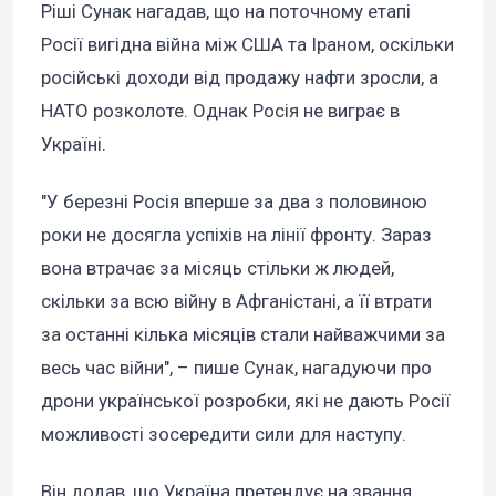
Ріші Сунак нагадав, що на поточному етапі
Росії вигідна війна між США та Іраном, оскільки
російські доходи від продажу нафти зросли, а
НАТО розколоте. Однак Росія не виграє в
Україні.
"У березні Росія вперше за два з половиною
роки не досягла успіхів на лінії фронту. Зараз
вона втрачає за місяць стільки ж людей,
скільки за всю війну в Афганістані, а її втрати
за останні кілька місяців стали найважчими за
весь час війни", – пише Сунак, нагадуючи про
дрони української розробки, які не дають Росії
можливості зосередити сили для наступу.
Він додав, що Україна претендує на звання