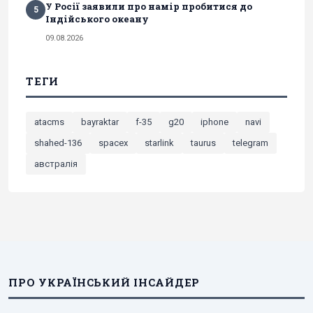
У Росії заявили про намір пробитися до
5
Індійського океану
09.08.2026
ТЕГИ
atacms
bayraktar
f-35
g20
iphone
navi
shahed-136
spacex
starlink
taurus
telegram
австралія
ПРО УКРАЇНСЬКИЙ ІНСАЙДЕР