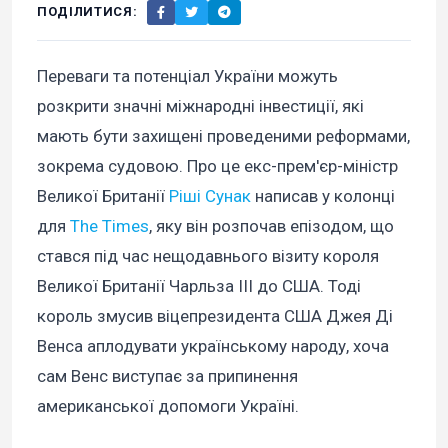
ПОДІЛИТИСЯ:
Переваги та потенціал України можуть
розкрити значні міжнародні інвестиції, які
мають бути захищені проведеними реформами,
зокрема судовою. Про це екс-прем'єр-міністр
Великої Британії
Ріші Сунак
написав у колонці
для
The Times
, яку він розпочав епізодом, що
стався під час нещодавнього візиту короля
Великої Британії Чарльза III до США. Тоді
король змусив віцепрезидента США Джея Ді
Венса аплодувати українському народу, хоча
сам Венс виступає за припинення
американської допомоги Україні.