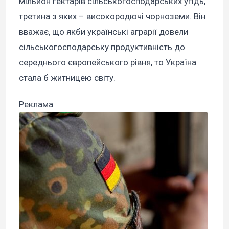
мільйон гектарів сільськогосподарських угідь,
третина з яких – високородючі чорноземи. Він
вважає, що якби українські аграрії довели
сільськогосподарську продуктивність до
середнього європейського рівня, то Україна
стала б житницею світу.
Реклама