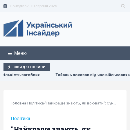
Понеділок, 10 серпня 2026
Меню
ШВИДКІ НОВИНИ
ав під час військових навчань дрони, якими Україна наносить уда
Головна
›
Політика
›
"Найкраще знають, як воювати": Сунак пояснив,...
Політика
"Найкраще знають, як