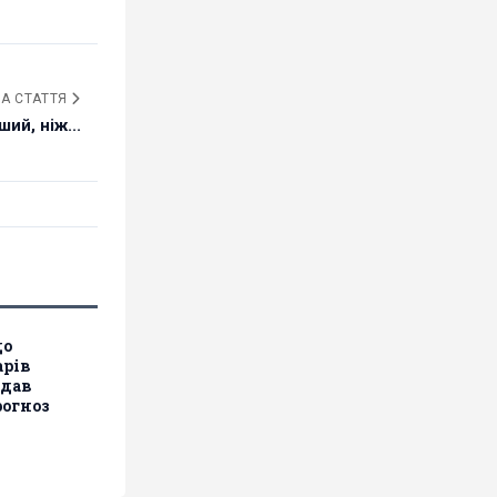
А СТАТТЯ
ий, ніж...
до
арів
 дав
рогноз