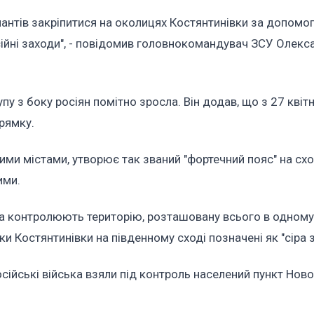
пантів закріпитися на околицях Костянтинівки за допомо
сійні заходи", - повідомив головнокомандувач ЗСУ Олекс
упу з боку росіян помітно зросла. Він додав, що з 27 квітн
рямку.
шими містами, утворює так званий "фортечний пояс" на схо
ими.
ька контролюють територію, розташовану всього в одному
ки Костянтинівки на південному сході позначені як "сіра з
осійські війська взяли під контроль населений пункт Ново