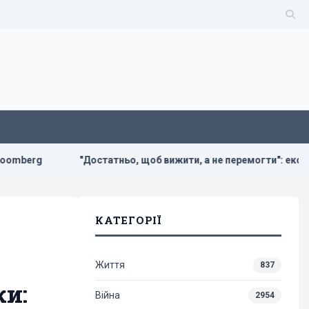
"Достатньо, щоб вижити, а не перемогти": ексчиновниця НАТО
КАТЕГОРІЇ
Життя
837
ки:
Війна
2954