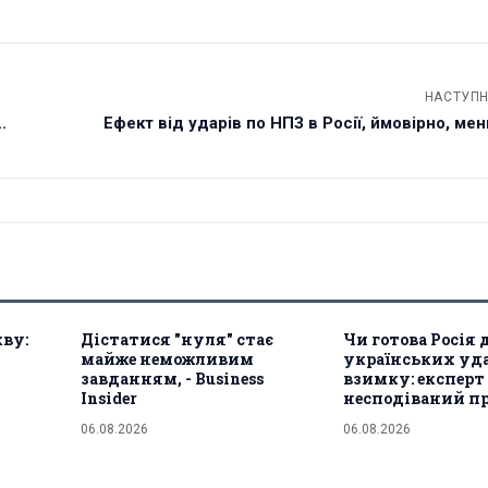
НАСТУПН
.
Ефект від ударів по НПЗ в Росії, ймовірно, менш
кву:
Дістатися "нуля" стає
Чи готова Росія 
майже неможливим
українських уд
завданням, - Business
взимку: експерт
Insider
несподіваний п
06.08.2026
06.08.2026