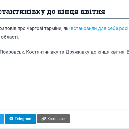
стантинівку до кінця квітня
повів про чергові терміни, які
встановили для себе росі
 області.
окровськ, Костянтинівку та Дружківку до кінця квітня. В
Telegram
Копіювати