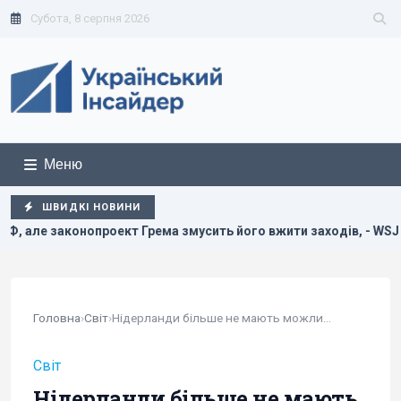
Субота, 8 серпня 2026
Меню
ШВИДКІ НОВИНИ
оект Грема змусить його вжити заходів, - WSJ
Зеленськ
Головна
›
Світ
›
Нідерланди більше не мають можливостей...
Світ
Нідерланди більше не мають