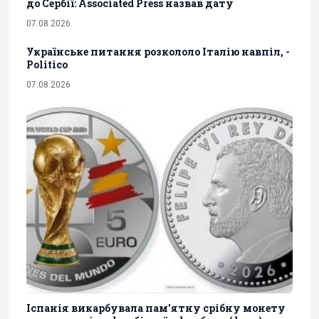
до Сербії: Associated Press назвав дату
07.08.2026
Українське питання розкололо Італію навпіл, -
Politico
07.08.2026
Іспанія викарбувала пам'ятну срібну монету