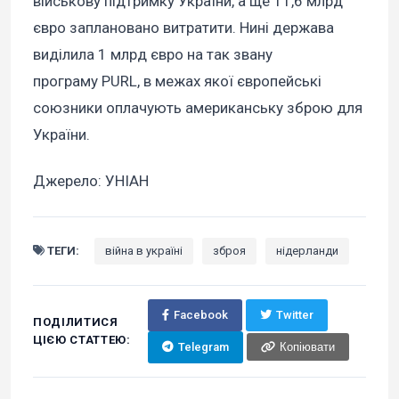
військову підтримку України, а ще 11,6 млрд
євро заплановано витратити. Нині держава
виділила 1 млрд євро на так звану
програму PURL, в межах якої європейські
союзники оплачують американську зброю для
України.
Джерело: УНІАН
ТЕГИ:
війна в україні
зброя
нідерланди
Facebook
Twitter
ПОДІЛИТИСЯ
ЦІЄЮ СТАТТЕЮ:
Telegram
Копіювати