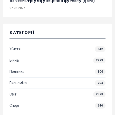
на честь тріумфу збірної з футболу (фото)
07.08.2026
КАТЕГОРІЇ
Життя
842
Війна
2973
Політика
804
Економіка
704
Світ
2873
Спорт
246