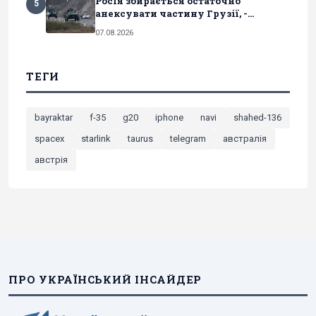
Росія збирається остаточно
5
анексувати частину Грузії, -...
07.08.2026
ТЕГИ
bayraktar
f-35
g20
iphone
navi
shahed-136
spacex
starlink
taurus
telegram
австралія
австрія
ПРО УКРАЇНСЬКИЙ ІНСАЙДЕР