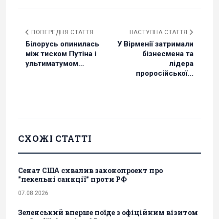
ПОПЕРЕДНЯ СТАТТЯ
НАСТУПНА СТАТТЯ
Білорусь опинилась
У Вірменії затримали
між тиском Путіна і
бізнесмена та
ультиматумом...
лідера
проросійської...
СХОЖІ СТАТТІ
Сенат США схвалив законопроект про
"пекельні санкції" проти РФ
07.08.2026
Зеленський вперше поїде з офіційним візитом