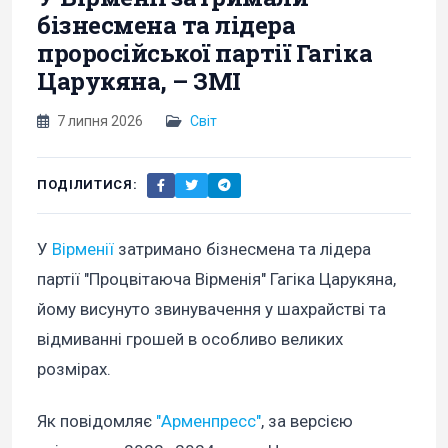
бізнесмена та лідера
проросійської партії Гагіка
Царукяна, – ЗМІ
7 липня 2026
Світ
ПОДІЛИТИСЯ:
У
Вірменії
затримано бізнесмена та лідера
партії "Процвітаюча Вірменія" Гагіка Царукяна,
йому висунуто звинувачення у шахрайстві та
відмиванні грошей в особливо великих
розмірах.
Як повідомляє
"Арменпресс"
, за версією