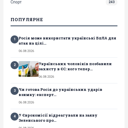
Спорт
243
ПОПУЛЯРНЕ
Росія може використати українські БпЛА для
1
атак на цілі...
06.08.2026
Українських чоловіків позбавили
2
захисту в ЄС: кого тепер...
06.08.2026
Чи готова Росія до українських ударів
3
взимку: експерт...
06.08.2026
У Єврокомісії відреагували на заяву
4
Зеленського про...