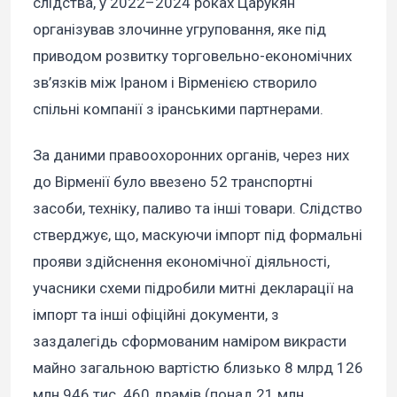
слідства, у 2022–2024 роках Царукян
організував злочинне угруповання, яке під
приводом розвитку торговельно-економічних
зв’язків між Іраном і Вірменією створило
спільні компанії з іранськими партнерами.
За даними правоохоронних органів, через них
до Вірменії було ввезено 52 транспортні
засоби, техніку, паливо та інші товари. Слідство
стверджує, що, маскуючи імпорт під формальні
прояви здійснення економічної діяльності,
учасники схеми підробили митні декларації на
імпорт та інші офіційні документи, з
заздалегідь сформованим наміром викрасти
майно загальною вартістю близько 8 млрд 126
млн 946 тис. 460 драмів (понад 21 млн