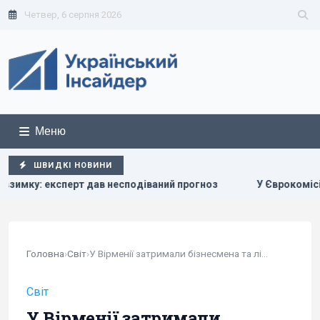
Четвер, 6 серпня 2026
Меню
ШВИДКІ НОВИНИ
одіваний прогноз
У Єврокомісії відреагували на заяву З
Головна
›
Світ
›
У Вірменії затримали бізнесмена та лідера...
Світ
У Вірменії затримали