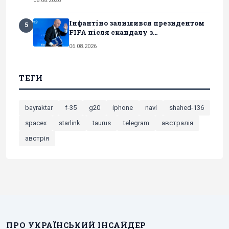
06.08.2026
Інфантіно залишився президентом
5
FIFA після скандалу з...
06.08.2026
ТЕГИ
bayraktar
f-35
g20
iphone
navi
shahed-136
spacex
starlink
taurus
telegram
австралія
австрія
ПРО УКРАЇНСЬКИЙ ІНСАЙДЕР