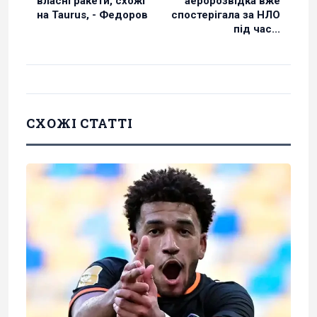
власні ракети, схожі
аеророзвідка вже
на Taurus, - Федоров
спостерігала за НЛО
під час...
СХОЖІ СТАТТІ