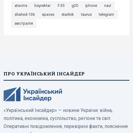
atacms
bayraktar
f-35
g20
iphone
navi
shahed-136
spacex
starlink
taurus
telegram
австралія
ПРО УКРАЇНСЬКИЙ ІНСАЙДЕР
«Український Інсайдер» — новини України: війна,
політика, економіка, суспільство, регіони та світ.
Оперативні повідомлення, перевірені факти, пояснення