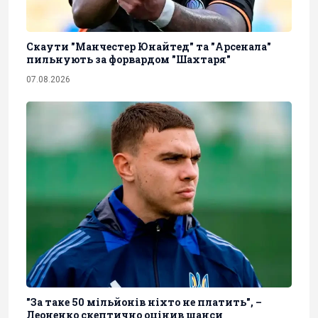
Скаути "Манчестер Юнайтед" та "Арсенала"
пильнують за форвардом "Шахтаря"
07.08.2026
"За таке 50 мільйонів ніхто не платить", –
Леоненко скептично оцінив шанси