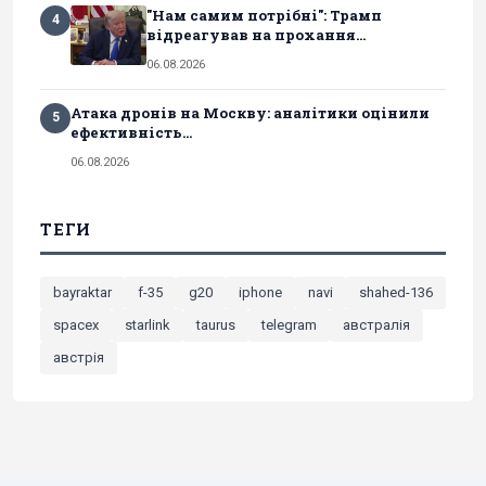
"Нам самим потрібні": Трамп
4
відреагував на прохання...
06.08.2026
Атака дронів на Москву: аналітики оцінили
5
ефективність...
06.08.2026
ТЕГИ
bayraktar
f-35
g20
iphone
navi
shahed-136
spacex
starlink
taurus
telegram
австралія
австрія