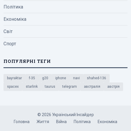
Політика
Економіка
Світ
Спорт
ПОПУЛЯРНІ ТЕГИ
bayraktar
f-35
g20
iphone
navi
shahed-136
spacex
starlink
taurus
telegram
австралія
австрія
© 2026 Український Інсайдер
Головна
Життя
Війна
Політика
Економіка