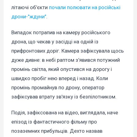
літаючі об’єкти
почали полювати на російські
дрони-"ждуни"
.
Випадок потрапив на камеру російського
дрона, що чекав у засідці на одній із
прифронтових доріг. Камера зафіксувала щось
дуже дивне: в небі раптом з’явився потужний
промінь світла, який опустився на дорогу і
швидко пробіг нею вперед і назад. Коли
промінь промайнув по дрону, оператор
зафіксував втрату зв'язку із безпілотником.
Подія, зафіксована на відео, виглядала, наче
епізод із фантастичного фільму про
позаземних прибульців. Дехто назвав