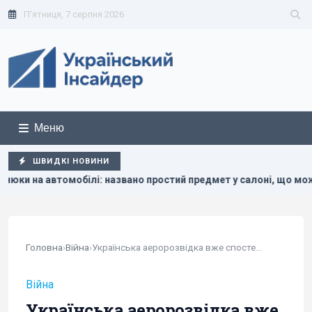
П'ятниця, 7 серпня 2026
Меню
ШВИДКІ НОВИНИ
і: названо простий предмет у салоні, що може допомогти
Головна
›
Війна
›
Українська аеророзвідка вже спостерігала за...
Війна
Українська аеророзвідка вже