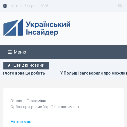
Четвер, 6 серпня 2026
Меню
ШВИДКІ НОВИНИ
ить
У Польщі заговорили про можливість перехоплення ро
Головна
›
Економіка
›
Орбан пригрозив Україні силовим шляхом...
Економіка