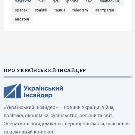
bayraktar
f-35
g20
iphone
navi
shahed-136
spacex
starlink
taurus
telegram
австралія
австрія
ПРО УКРАЇНСЬКИЙ ІНСАЙДЕР
«Український Інсайдер» — новини України: війна,
політика, економіка, суспільство, регіони та світ.
Оперативні повідомлення, перевірені факти, пояснення
та важливий контекст.