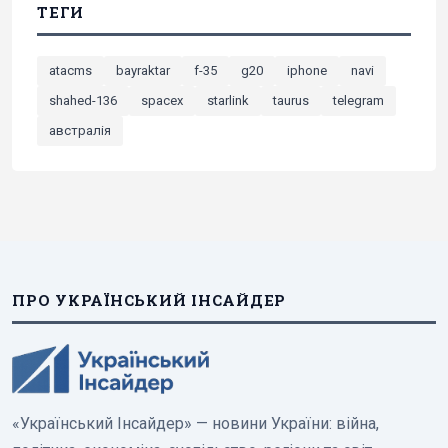
ТЕГИ
atacms
bayraktar
f-35
g20
iphone
navi
shahed-136
spacex
starlink
taurus
telegram
австралія
ПРО УКРАЇНСЬКИЙ ІНСАЙДЕР
«Український Інсайдер» — новини України: війна,