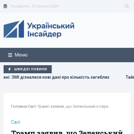
Понеділок, 10 серпня 2026
Меню
ШВИДКІ НОВИНИ
 нові дані про кількість загиблих
Тайвань показав під ча
Головна
›
Світ
›
Трамп заявив, що Зеленський є перешкодою для...
Світ
Трамп заявив, що Зеленський