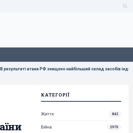
и РФ знищено найбільший склад засобів індивідуального захист
КАТЕГОРІЇ
Життя
842
раїни
Війна
2970