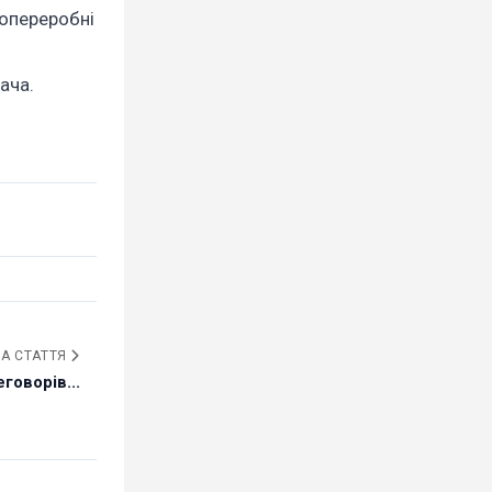
топереробні
ача.
А СТАТТЯ
говорів...