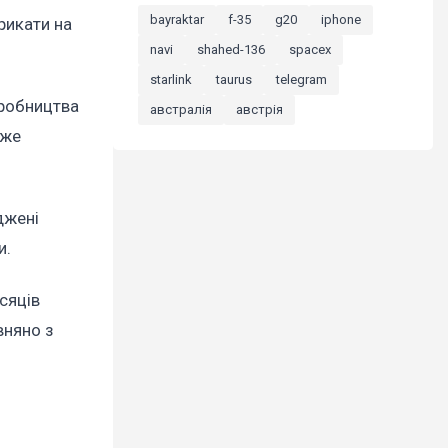
bayraktar
f-35
g20
iphone
рикати на
navi
shahed-136
spacex
starlink
taurus
telegram
иробництва
австралія
австрія
оже
джені
и.
сяців
вняно з