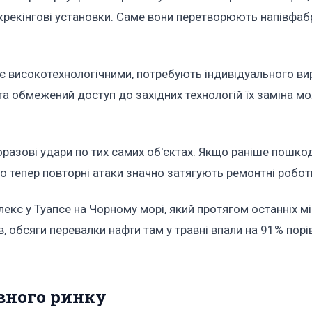
крекінгові установки. Саме вони перетворюють напівфаб
ти є високотехнологічними, потребують індивідуального в
 та обмежений доступ до західних технологій їх заміна м
оразові удари по тих самих об'єктах. Якщо раніше пошко
то тепер повторні атаки значно затягують ремонтні робот
с у Туапсе на Чорному морі, який протягом останніх мі
, обсяги перевалки нафти там у травні впали на 91% порі
вного ринку