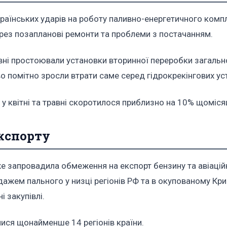
раїнських ударів на роботу паливно-енергетичного компл
рез позапланові ремонти та проблеми з постачанням.
авні простоювали установки вторинної переробки загаль
о помітно зросли втрати саме серед гідрокрекінгових ус
у квітні та травні скоротилося приблизно на 10% щоміся
експорту
е запровадила обмеження на експорт бензину та авіацій
ажем пального у низці регіонів РФ та в окупованому Кри
і закупівлі.
ися щонайменше 14 регіонів країни.