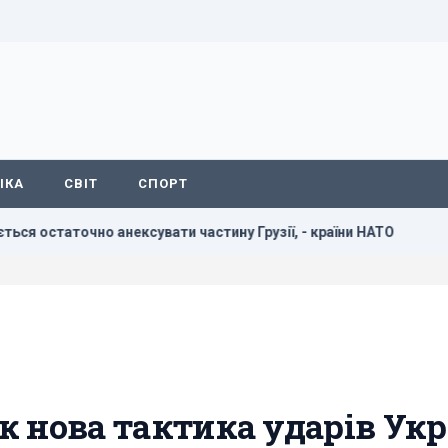
ІКА
СВІТ
СПОРТ
ксувати частину Грузії, - країни НАТО
В результаті атак
як нова тактика ударів Ук