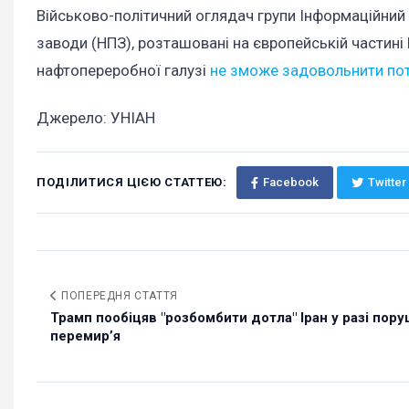
Військово-політичний оглядач групи Інформаційний
заводи (НПЗ), розташовані на європейській частині 
нафтопереробної галузі
не зможе задовольнити пот
Джерело: УНІАН
ПОДІЛИТИСЯ ЦІЄЮ СТАТТЕЮ:
Facebook
Twitter
ПОПЕРЕДНЯ СТАТТЯ
Трамп пообіцяв "розбомбити дотла" Іран у разі пор
перемир’я