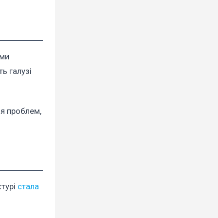
ими
ь галузі
ня проблем,
ктурі
стала