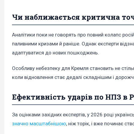
Чи наближається критична то
Аналітики поки не говорять про повний колапс росі
паливними кризами й раніше. Однак експерти відзн
адаптуватися до нових пошкоджень.
Особливу небезпеку для Кремля становить не стіль
коли відновлення стає дедалі складнішим і дорожч
Ефективність ударів по НПЗ в Р
За оцінками західних експертів, у 2026 році українс
значно масштабнішою
, ніж торік, і вже починає ст