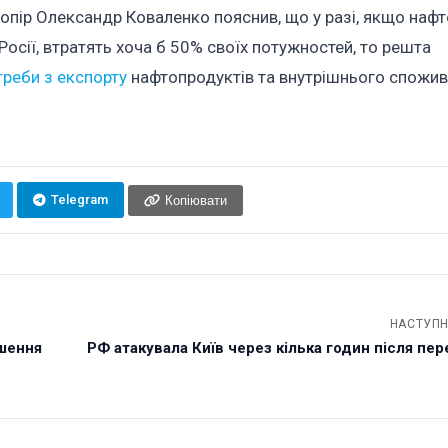
 опір Олександр Коваленко пояснив, що у разі, якщо наф
Росії, втратять хоча б 50% своїх потужностей, то решта
реби з експорту
нафтопродуктів та внутрішнього спожив
Telegram
Копіювати
НАСТУПН
ушення
РФ атакувала Київ через кілька годин після пере