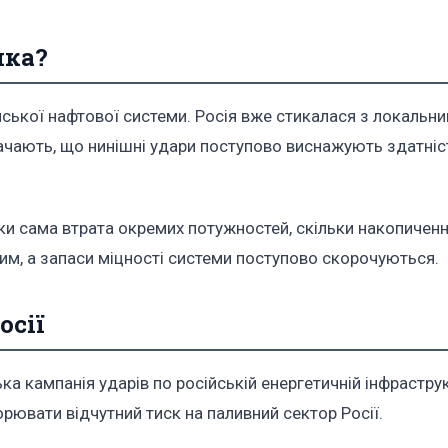
чка?
йської нафтової системи. Росія вже стикалася з локальн
ачають, що нинішні удари поступово виснажують здатніст
ки сама втрата окремих потужностей, скільки накопичен
им, а запаси міцності системи поступово скорочуються.
осії
ька кампанія ударів по російській енергетичній інфрастру
ворювати відчутний тиск на паливний сектор Росії.