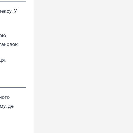
ексу. У
ною
тановок.
ця.
ного
му, де