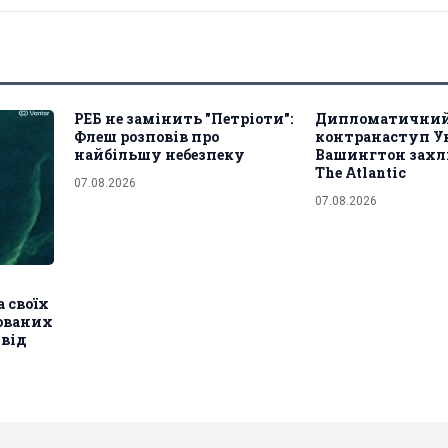
РЕБ не замінить "Петріоти":
Дипломатични
Флеш розповів про
контранаступ У
найбільшу небезпеку
Вашингтон захл
The Atlantic
07.08.2026
07.08.2026
 своїх
ованих
 від