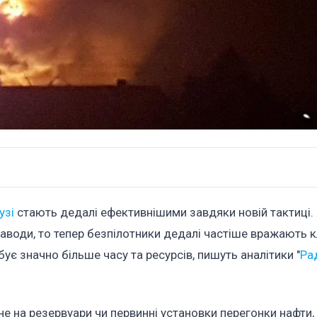
узі
стають дедалі ефективнішими завдяки новій тактиці.
аводи, то тепер безпілотники дедалі частіше вражають 
ує значно більше часу та ресурсів, пишуть аналітики "
Ра
е на резервуари чи первинні установки перегонки нафти, 