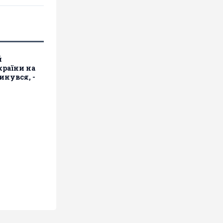
й
країни на
инувся, -