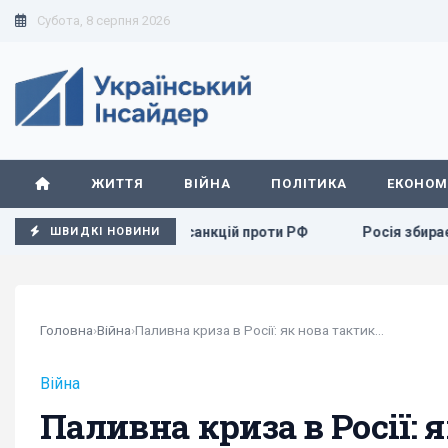
Субота, 8 серпня 2026
ЖИТТЯ
ВІЙНА
ПОЛІТИКА
ЕКОНОМ
у щодо санкцій проти РФ
Росія збирається остаточно ане
ШВИДКІ НОВИНИ
Головна
›
Війна
›
Паливна криза в Росії: як нова тактика ударів...
Війна
Паливна криза в Росії: 