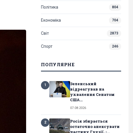
Політика
804
Економіка
704
Світ
2873
Спорт
246
ПОПУЛЯРНЕ
Зеленський
1
відреагував на
ухвалення Сенатом
США...
07.08.2026
Росія збирається
2
остаточно анексувати
частину Грузії, -...