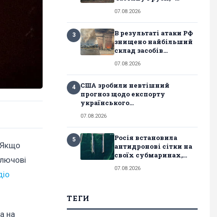
07.08.2026
В результаті атаки РФ
3
знищено найбільший
склад засобів...
07.08.2026
США зробили невтішний
4
прогноз щодо експорту
українського...
07.08.2026
Росія встановила
5
 Якщо
антидронові сітки на
своїх субмаринах,...
ключові
07.08.2026
діо
ТЕГИ
а на