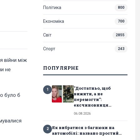
Політика
800
Економіка
700
Світ
2855
Спорт
243
я війни між
ПОПУЛЯРНЕ
ни не
"Достатньо, щоб
1
вижити, а не
о було б
перемогти":
ексчиновниця...
06.08.2026
имувалися
Як вибратися з багнюки на
2
автомобілі: названо простий...