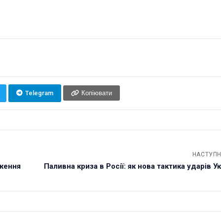
Telegram
Копіювати
НАСТУПН
аження
Паливна криза в Росії: як нова тактика ударів Укр