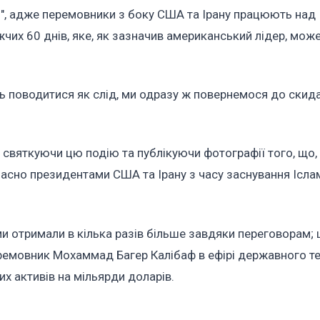
и", адже перемовники з боку США та Ірану працюють над
чих 60 днів, яке, як зазначив американський лідер, мож
ть поводитися як слід, ми одразу ж повернемося до ски
, святкуючи цю подію та публікуючи фотографії того, що,
асно президентами США та Ірану з часу заснування Ісла
ми отримали в кілька разів більше завдяки переговорам; ц
перемовник Мохаммад Багер Калібаф в ефірі державного т
х активів на мільярди доларів.