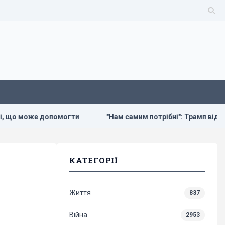
оже допомогти
"Нам самим потрібні": Трамп відреагував н
КАТЕГОРІЇ
Життя
837
Війна
2953