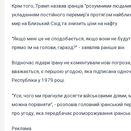
Крім того, Трамп назвав іранців "розумними людьм
укладенням постійного перемирʼя протягом найближ
мир на Близький Схід та знизить ціни на нафту.
"Якщо мені це не сподобається, якщо вони не буду
прямо їм на голови, гаразд?" - заявляв раніше він.
Водночас лідери Ірану не коментували нові погрози
вважається, є першою угодою, яка підписана одноч
Республіки у 1979 році.
"Усе, чого ми прагнули досягти військовими діями, 
можна порівняти", - розповів головний іранський 
про угоду, яка передбачає розморожування іранськи
Реклама