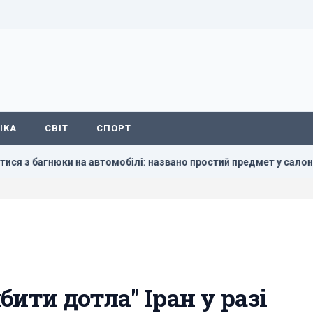
ІКА
СВІТ
СПОРТ
агнюки на автомобілі: названо простий предмет у салоні, що м
ити дотла" Іран у разі