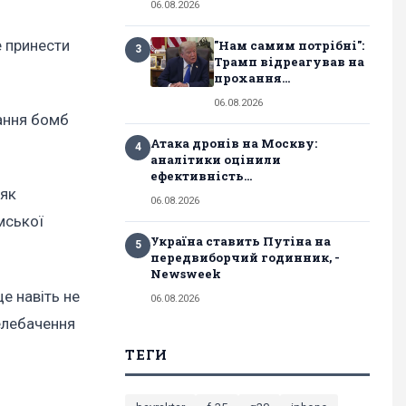
06.08.2026
е принести
"Нам самим потрібні":
3
Трамп відреагував на
прохання...
06.08.2026
дання бомб
Атака дронів на Москву:
4
аналітики оцінили
ефективність...
 як
06.08.2026
мської
Україна ставить Путіна на
5
передвиборчий годинник, -
Newsweek
е навіть не
06.08.2026
елебачення
ТЕГИ