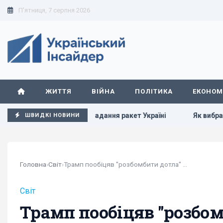
П'ятниця, 7 серпня 2026
ЖИТТЯ
ВІЙНА
ПОЛІТИКА
ЕКОНОМ
овниця НАТО про надання ракет Україні
Як вибратися з б
ШВИДКІ НОВИНИ
Головна
›
Світ
›
Трамп пообіцяв "розбомбити дотла" Іран у разі...
Світ
Трамп пообіцяв "розбомб