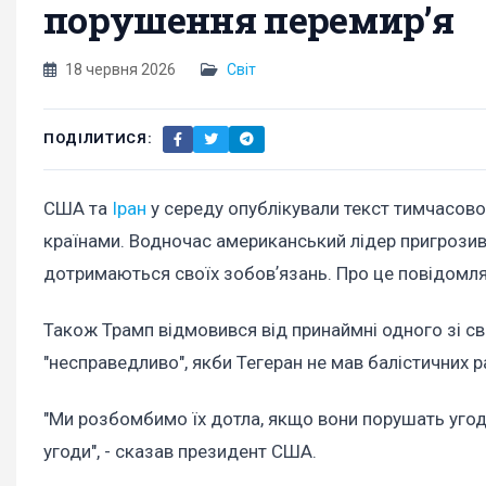
порушення перемир’я
18 червня 2026
Світ
ПОДІЛИТИСЯ:
США та
Іран
у середу опублікували текст тимчасової
країнами. Водночас американський лідер пригрозив 
дотримаються своїх зобовʼязань. Про це повідомл
Також Трамп відмовився від принаймні одного зі сво
"несправедливо", якби Тегеран не мав балістичних ра
"Ми розбомбимо їх дотла, якщо вони порушать угоду
угоди", - сказав президент США.