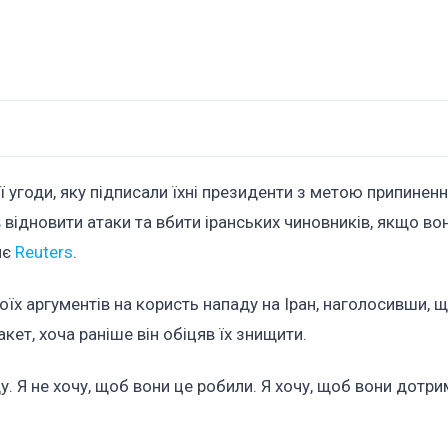
 угоди, яку підписали їхні президенти з метою припиненн
відновити атаки та вбити іранських чиновників, якщо во
яє
Reuters
.
їх аргументів на користь нападу на Іран, наголосивши, щ
кет, хоча раніше він обіцяв їх знищити.
. Я не хочу, щоб вони це робили. Я хочу, щоб вони дотр