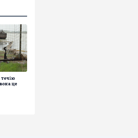
 течію
вона це