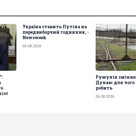
Україна ставить Путіна на
передвиборчий годинник, -
Newsweek
06.08.2026
":
Румунія змінює
а
Дунаю: для чого 
го
робить
riot
06.08.2026