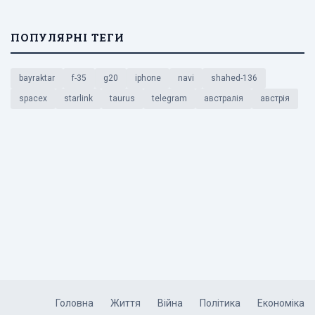
ПОПУЛЯРНІ ТЕГИ
bayraktar
f-35
g20
iphone
navi
shahed-136
spacex
starlink
taurus
telegram
австралія
австрія
Головна
Життя
Війна
Політика
Економіка