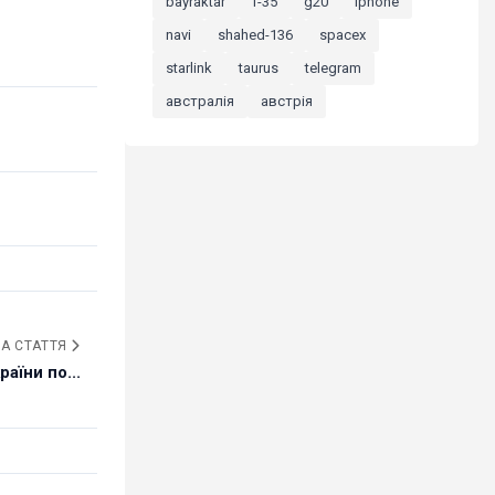
bayraktar
f-35
g20
iphone
navi
shahed-136
spacex
starlink
taurus
telegram
австралія
австрія
А СТАТТЯ
аїни по...