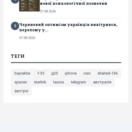
нової психологічної позначки
07.08.2026
Червневий оптимізм українців вивітрився,
5
перелому у...
07.08.2026
ТЕГИ
bayraktar
f-35
g20
iphone
navi
shahed-136
spacex
starlink
taurus
telegram
австралія
австрія