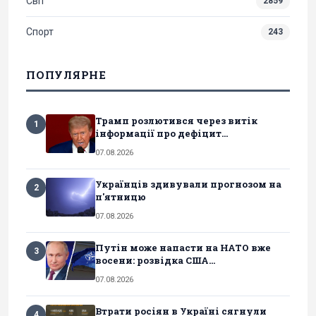
Світ
2859
Спорт
243
ПОПУЛЯРНЕ
Трамп розлютився через витік
1
інформації про дефіцит...
07.08.2026
Українців здивували прогнозом на
2
п'ятницю
07.08.2026
Путін може напасти на НАТО вже
3
восени: розвідка США...
07.08.2026
Втрати росіян в Україні сягнули
4