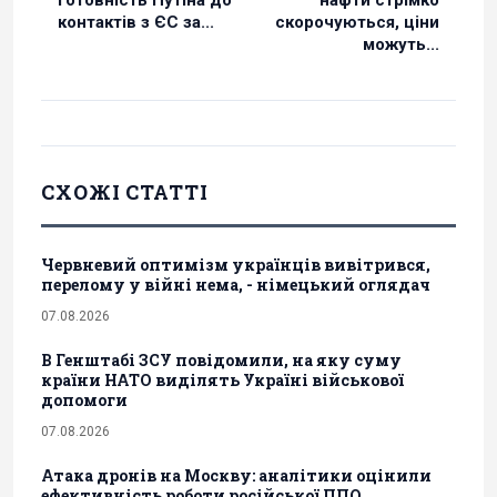
готовність Путіна до
нафти стрімко
контактів з ЄС за...
скорочуються, ціни
можуть...
СХОЖІ СТАТТІ
Червневий оптимізм українців вивітрився,
перелому у війні нема, - німецький оглядач
07.08.2026
В Генштабі ЗСУ повідомили, на яку суму
країни НАТО виділять Україні військової
допомоги
07.08.2026
Атака дронів на Москву: аналітики оцінили
ефективність роботи російської ППО