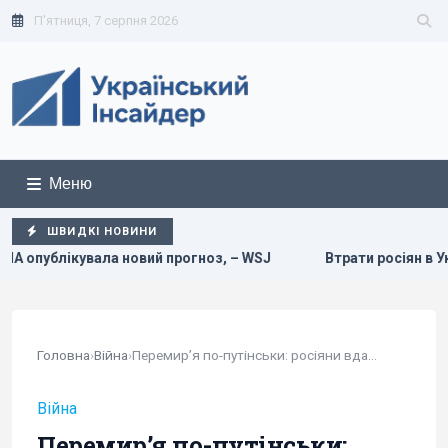
П'ятниця, 7 серпня 2026
Меню
ШВИДКІ НОВИНИ
ала новий прогноз, – WSJ
Втрати росіян в Україні сягнул
Головна
›
Війна
›
Перемирʼя по-путінськи: росіяни вдарили дроном...
Війна
Перемирʼя по-путінськи: