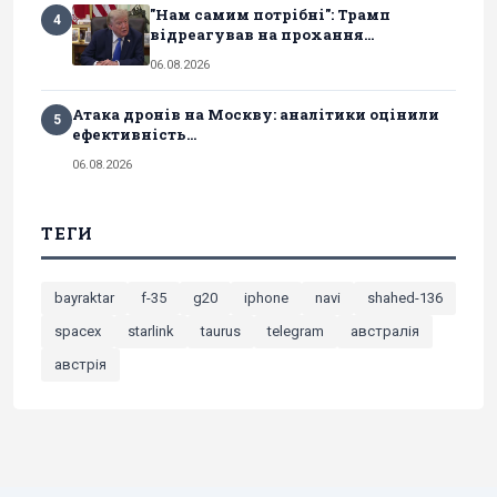
"Нам самим потрібні": Трамп
4
відреагував на прохання...
06.08.2026
Атака дронів на Москву: аналітики оцінили
5
ефективність...
06.08.2026
ТЕГИ
bayraktar
f-35
g20
iphone
navi
shahed-136
spacex
starlink
taurus
telegram
австралія
австрія