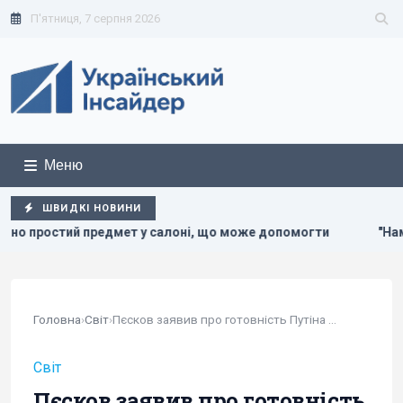
П'ятниця, 7 серпня 2026
Меню
ШВИДКІ НОВИНИ
алоні, що може допомогти
"Нам самим потрібні": Трамп в
Головна
›
Світ
›
Пєсков заявив про готовність Путіна до...
Світ
Пєсков заявив про готовність