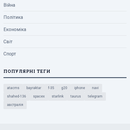
Війна
Політика
Економіка
Світ
Спорт
ПОПУЛЯРНІ ТЕГИ
atacms
bayraktar
f-35
g20
iphone
navi
shahed-136
spacex
starlink
taurus
telegram
австралія