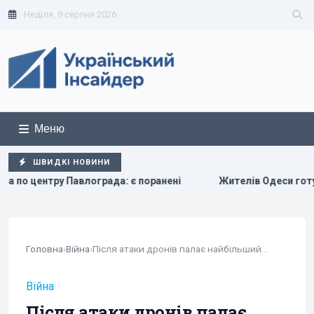
Неділя, 9 серпня 2026
Меню
ШВИДКІ НОВИНИ
лограда: є поранені
Жителів Одеси готують до захисту м
Головна
›
Війна
›
Після атаки дронів палає найбільший НПЗ у...
Війна
Після атаки дронів палає