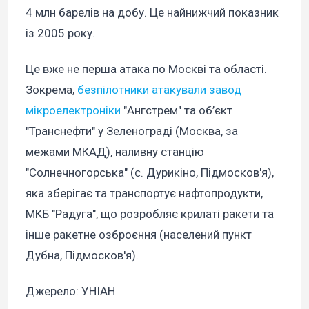
4 млн барелів на добу. Це найнижчий показник
із 2005 року.
Це вже не перша атака по Москві та області.
Зокрема,
безпілотники атакували завод
мікроелектроніки
"Ангстрем" та об’єкт
"Транснефти" у Зеленограді (Москва, за
межами МКАД), наливну станцію
"Солнечногорська" (с. Дурикіно, Підмосков'я),
яка зберігає та транспортує нафтопродукти,
МКБ "Радуга", що розробляє крилаті ракети та
інше ракетне озброєння (населений пункт
Дубна, Підмосков'я).
Джерело: УНІАН