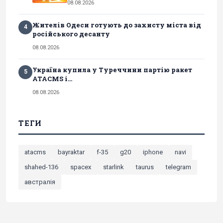
08.08.2026
Жителів Одеси готують до захисту міста від
4
російського десанту
08.08.2026
Україна купила у Туреччини партію ракет
5
ATACMS і...
08.08.2026
ТЕГИ
atacms
bayraktar
f-35
g20
iphone
navi
shahed-136
spacex
starlink
taurus
telegram
австралія