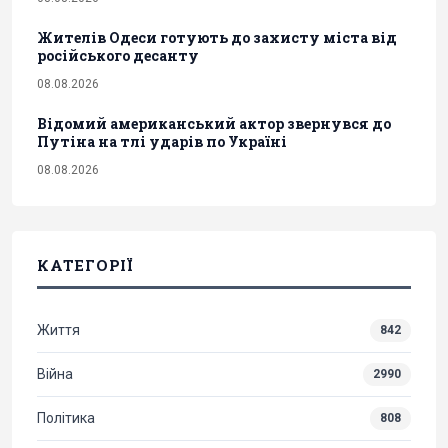
Жителів Одеси готують до захисту міста від
російського десанту
08.08.2026
Відомий американський актор звернувся до
Путіна на тлі ударів по Україні
08.08.2026
КАТЕГОРІЇ
Життя
842
Війна
2990
Політика
808