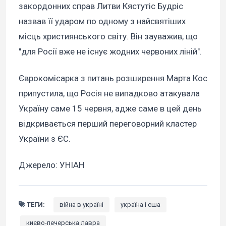
закордонних справ Литви Кястутіс Будріс
назвав її ударом по одному з найсвятіших
місць християнського світу. Він зауважив, що
"для Росії вже не існує жодних червоних ліній".
Єврокомісарка з питань розширення Марта Кос
припустила, що Росія не випадково атакувала
Україну саме 15 червня, адже саме в цей день
відкривається перший переговорний кластер
України з ЄС.
Джерело: УНІАН
ТЕГИ:
війна в україні
україна і сша
києво-печерська лавра