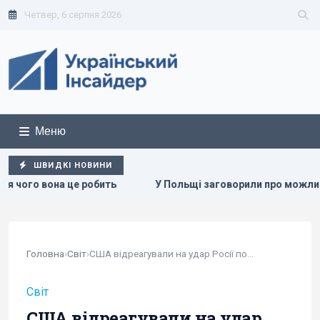
Четвер, 6 серпня 2026
Меню
ШВИДКІ НОВИНИ
 робить
У Польщі заговорили про можливість перехопленн
Головна
›
Світ
›
США відреагували на удар Росії по...
Світ
США відреагували на удар