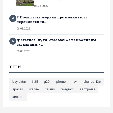
06.08.2026
У Польщі заговорили про можливість
4
перехоплення...
06.08.2026
Дістатися "нуля" стає майже неможливим
5
завданням, -...
06.08.2026
ТЕГИ
bayraktar
f-35
g20
iphone
navi
shahed-136
spacex
starlink
taurus
telegram
австралія
австрія