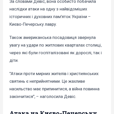
За словами Девіс, вона особисто побачила
наслідки атаки на одну з найвідоміших
історичних і духовних пам'яток України –
Києво-Печерську лавру.
Також американська посадовиця звернула
увагу на удари по житлових кварталах столиці,
через які були госпіталізовані як дорослі, так і
діти.
"Атаки проти мирних жителів і християнських
святинь є неприйнятними. Це жахливе
насильство має припинитися, а війна повинна
закінчитися", – наголосила Девіс.
Атака на Києво-Печерську