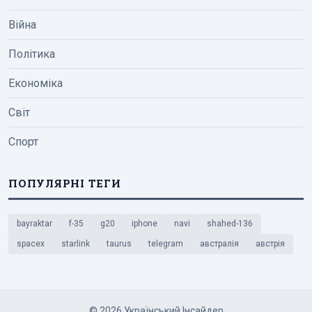
Війна
Політика
Економіка
Світ
Спорт
ПОПУЛЯРНІ ТЕГИ
bayraktar
f-35
g20
iphone
navi
shahed-136
spacex
starlink
taurus
telegram
австралія
австрія
© 2026 Український Інсайдер